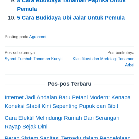
8 Cara Budidaya Tanaman Paprika Untuk
Pemula
5 Cara Budidaya Ubi Jalar Untuk Pemula
Posting pada
Agronomi
Navigasi
Pos sebelumnya
Pos berikutnya
Syarat Tumbuh Tanaman Kunyit
Klasifikasi dan Morfologi Tanaman
pos
Arbei
Pos-pos Terbaru
Internet Jadi Andalan Baru Petani Modern: Kenapa
Koneksi Stabil Kini Sepenting Pupuk dan Bibit
Cara Efektif Melindungi Rumah Dari Serangan
Rayap Sejak Dini
Peran Sistem Sanitasi Terpadu dalam Pengelolaan