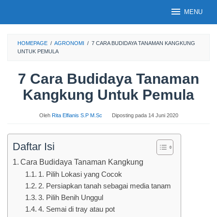
Loncat
MENU
ke
konten
HOMEPAGE
/
AGRONOMI
/
7 CARA BUDIDAYA TANAMAN KANGKUNG
UNTUK PEMULA
7 Cara Budidaya Tanaman
Kangkung Untuk Pemula
Oleh
Rita Elfianis S.P M.Sc
Diposting pada
14 Juni 2020
Daftar Isi
Cara Budidaya Tanaman Kangkung
1. Pilih Lokasi yang Cocok
2. Persiapkan tanah sebagai media tanam
3. Pilih Benih Unggul
4. Semai di tray atau pot