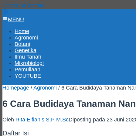
Loncat ke konten
MENU
Home
Agronomi
Botani
Genetika
Ilmu Tanah
Mikrobiologi
Pemuliaan
YOUTUBE
Homepage
/
Agronomi
/
6 Cara Budidaya Tanaman Na
6 Cara Budidaya Tanaman Nan
Oleh
Rita Elfianis S.P M.Sc
Diposting pada
23 Juni 202
Daftar Isi