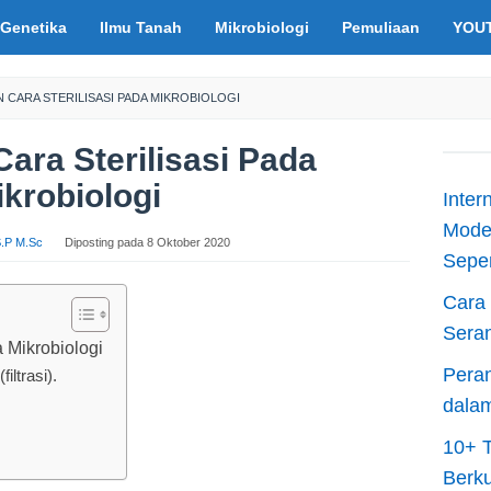
Genetika
Ilmu Tanah
Mikrobiologi
Pemuliaan
YOU
N CARA STERILISASI PADA MIKROBIOLOGI
Cara Sterilisasi Pada
ikrobiologi
Inter
Moder
 S.P M.Sc
Diposting pada
8 Oktober 2020
Sepen
Cara 
Sera
a Mikrobiologi
Peran
iltrasi).
dala
10+ T
Berku