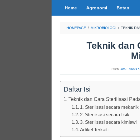
Loncat
Home
Agronomi
Botani
ke
konten
HOMEPAGE
/
MIKROBIOLOGI
/
TEKNIK DA
Teknik dan 
M
Oleh
Rita Elfianis
Daftar Isi
Teknik dan Cara Sterilisasi Pad
1. Sterilisasi secara mekanik (f
2. Sterilisasi secara fisik
3. Sterilisasi secara kimiawi
Artikel Terkait: