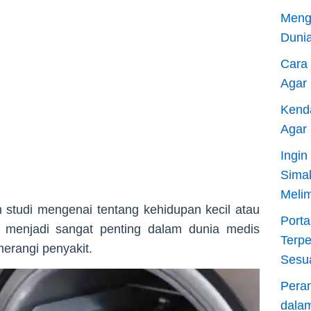
Meng
Dunia
Cara
Agar
Kend
Agar
Ingi
Sima
Meli
studi mengenai tentang kehidupan kecil atau
Porta
ni menjadi sangat penting dalam dunia medis
Terp
erangi penyakit.
Sesu
Pera
dala