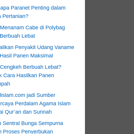
apa Paranet Penting dalam
 Pertanian?
 Menanam Cabe di Polybag
 Berbuah Lebat
alikan Penyakit Udang Vaname
 Hasil Panen Maksimal
n Cengkeh Berbuah Lebat?
k Cara Hasilkan Panen
mpah
lislam.com jadi Sumber
ercaya Perdalam Agama Islam
ai Qur’an dan Sunnah
n Sentral Bunga Sempurna
m Proses Penyerbukan