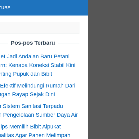
TUBE
Pos-pos Terbaru
net Jadi Andalan Baru Petani
n: Kenapa Koneksi Stabil Kini
ting Pupuk dan Bibit
Efektif Melindungi Rumah Dari
ngan Rayap Sejak Dini
 Sistem Sanitasi Terpadu
m Pengelolaan Sumber Daya Air
ips Memilih Bibit Alpukat
alitas Agar Panen Melimpah