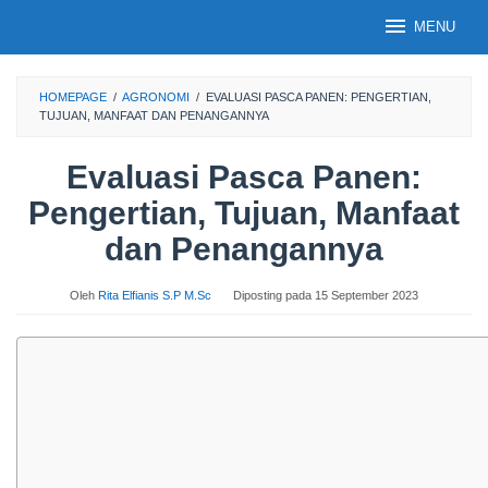
Loncat
MENU
ke
konten
HOMEPAGE
/
AGRONOMI
/
EVALUASI PASCA PANEN: PENGERTIAN,
TUJUAN, MANFAAT DAN PENANGANNYA
Evaluasi Pasca Panen:
Pengertian, Tujuan, Manfaat
dan Penangannya
Oleh
Rita Elfianis S.P M.Sc
Diposting pada
15 September 2023