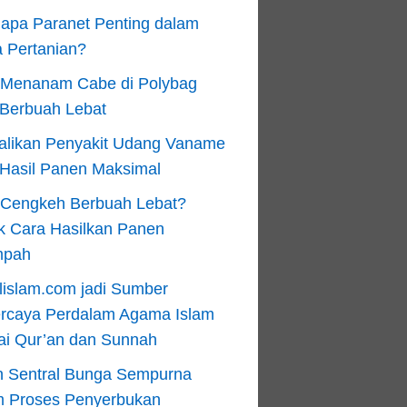
apa Paranet Penting dalam
 Pertanian?
 Menanam Cabe di Polybag
 Berbuah Lebat
alikan Penyakit Udang Vaname
 Hasil Panen Maksimal
n Cengkeh Berbuah Lebat?
k Cara Hasilkan Panen
mpah
lislam.com jadi Sumber
ercaya Perdalam Agama Islam
ai Qur’an dan Sunnah
n Sentral Bunga Sempurna
m Proses Penyerbukan