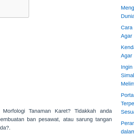
Meng
Dunia
Cara
Agar
Kend
Agar
Ingi
Sima
Meli
Porta
Terp
n Morfologi Tanaman Karet? Tidakkah anda
Sesu
embuatan ban pesawat, atau sarung tangan
Pera
nda?.
dala