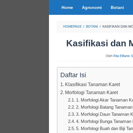
Loncat
Home
Agronomi
Botani
ke
konten
HOMEPAGE
/
BOTANI
/
KASIFIKASI DAN 
Kasifikasi dan 
Oleh
Rita Elfianis 
Daftar Isi
Klasifikasi Tanaman Karet
Morfologi Tanaman Karet
1. Morfologi Akar Tanaman Ka
2. Morfologi Batang Tanaman
3. Morfologi Daun Tanaman K
4. Morfologi Bunga Tanaman 
5. Morfologi Buah dan Biji T