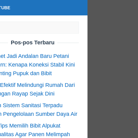
TUBE
Pos-pos Terbaru
net Jadi Andalan Baru Petani
n: Kenapa Koneksi Stabil Kini
ting Pupuk dan Bibit
Efektif Melindungi Rumah Dari
ngan Rayap Sejak Dini
 Sistem Sanitasi Terpadu
m Pengelolaan Sumber Daya Air
ips Memilih Bibit Alpukat
alitas Agar Panen Melimpah