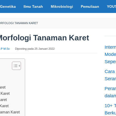
Genetika
Ilmu Tanah
Mikrobiologi
Pemuliaan
YOU
MORFOLOGI TANAMAN KARET
Morfologi Tanaman Karet
Inter
S.P M.Sc
Diposting pada
25 Januari 2022
Moder
Sepen
Cara 
Sera
ret
Peran
 Karet
dala
aret
10+ T
Karet
anaman Karet
Berku