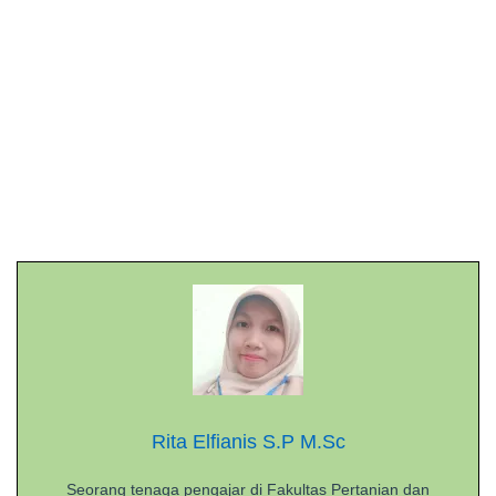
Rita Elfianis S.P M.Sc
Seorang tenaga pengajar di Fakultas Pertanian dan