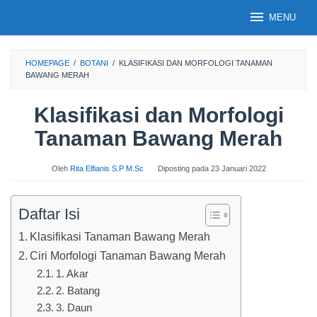
Loncat
MENU
ke
konten
HOMEPAGE
/
BOTANI
/
KLASIFIKASI DAN MORFOLOGI TANAMAN
BAWANG MERAH
Klasifikasi dan Morfologi
Tanaman Bawang Merah
Oleh
Rita Elfianis S.P M.Sc
Diposting pada
23 Januari 2022
Daftar Isi
Klasifikasi Tanaman Bawang Merah
Ciri Morfologi Tanaman Bawang Merah
1. Akar
2. Batang
3. Daun