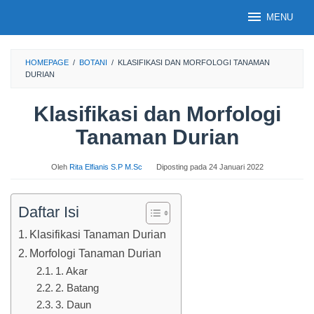
Loncat
MENU
ke
konten
HOMEPAGE
/
BOTANI
/
KLASIFIKASI DAN MORFOLOGI TANAMAN
DURIAN
Klasifikasi dan Morfologi
Tanaman Durian
Oleh
Rita Elfianis S.P M.Sc
Diposting pada
24 Januari 2022
Daftar Isi
Klasifikasi Tanaman Durian
Morfologi Tanaman Durian
1. Akar
2. Batang
3. Daun