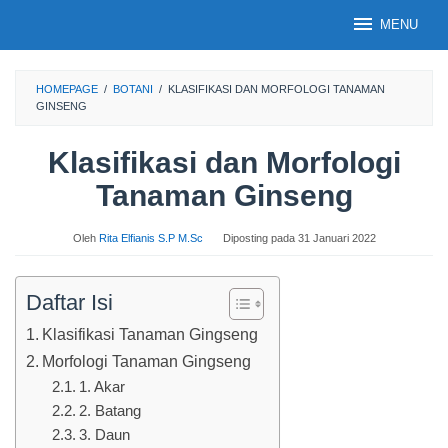
Loncat
MENU
ke
konten
HOMEPAGE
/
BOTANI
/
KLASIFIKASI DAN MORFOLOGI TANAMAN
GINSENG
Klasifikasi dan Morfologi
Tanaman Ginseng
Oleh
Rita Elfianis S.P M.Sc
Diposting pada
31 Januari 2022
Daftar Isi
Klasifikasi Tanaman Gingseng
Morfologi Tanaman Gingseng
1. Akar
2. Batang
3. Daun