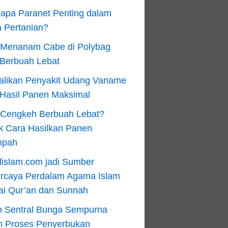
apa Paranet Penting dalam
 Pertanian?
 Menanam Cabe di Polybag
 Berbuah Lebat
alikan Penyakit Udang Vaname
 Hasil Panen Maksimal
n Cengkeh Berbuah Lebat?
k Cara Hasilkan Panen
mpah
lislam.com jadi Sumber
ercaya Perdalam Agama Islam
ai Qur’an dan Sunnah
n Sentral Bunga Sempurna
m Proses Penyerbukan