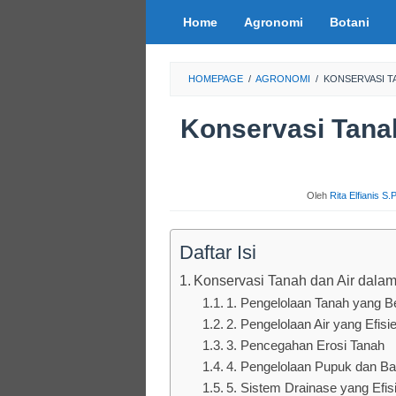
Loncat
Home
Agronomi
Botani
ke
konten
HOMEPAGE
/
AGRONOMI
/
KONSERVASI T
Konservasi Tanah
Oleh
Rita Elfianis S
Daftar Isi
Konservasi Tanah dan Air dala
1. Pengelolaan Tanah yang Be
2. Pengelolaan Air yang Efisi
3. Pencegahan Erosi Tanah
4. Pengelolaan Pupuk dan B
5. Sistem Drainase yang Efis