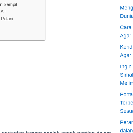
an Sempit
Meng
Air
Dunia
 Petani
Cara
Agar
Kend
Agar
Ingi
Sima
Meli
Porta
Terp
Sesu
Pera
dala