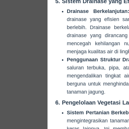
5. Sistem Drainase yang Ef
Drainase Berkelanjutan
drainase yang efisien s
berlebih. Drainase berk
drainase yang dirancang
mencegah kehilangan nu
menjaga kualitas air di lin
Penggunaan Struktur Dr
saluran terbuka, pipa, 
mengendalikan tingkat ai
berguna untuk menghindar
tanaman jagung.
6. Pengelolaan Vegetasi L
Sistem Pertanian Berkebu
mengintegrasikan tanama
keras lainnya. Ini memb