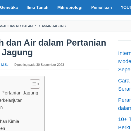
Genetika
Ilmu Tanah
Mikrobiologi
Pemuliaan
YOU
ANAH DAN AIR DALAM PERTANIAN JAGUNG
 dan Air dalam Pertanian
Jagung
Inter
Moder
.P M.Sc
Diposting pada
30 September 2023
Sepen
Cara 
Sera
m Pertanian Jagung
Peran
rkelanjutan
en
dala
10+ T
ahan Kimia
Berku
ien