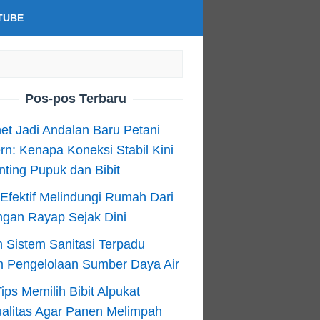
TUBE
Pos-pos Terbaru
net Jadi Andalan Baru Petani
n: Kenapa Koneksi Stabil Kini
ting Pupuk dan Bibit
Efektif Melindungi Rumah Dari
ngan Rayap Sejak Dini
 Sistem Sanitasi Terpadu
m Pengelolaan Sumber Daya Air
ips Memilih Bibit Alpukat
alitas Agar Panen Melimpah