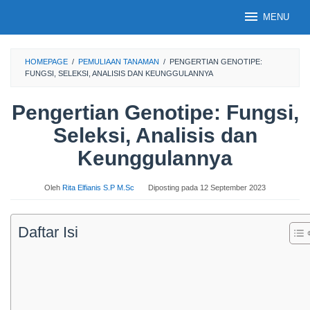
Loncat
MENU
ke
konten
HOMEPAGE
/
PEMULIAAN TANAMAN
/
PENGERTIAN GENOTIPE:
FUNGSI, SELEKSI, ANALISIS DAN KEUNGGULANNYA
Pengertian Genotipe: Fungsi,
Seleksi, Analisis dan
Keunggulannya
Oleh
Rita Elfianis S.P M.Sc
Diposting pada
12 September 2023
Daftar Isi