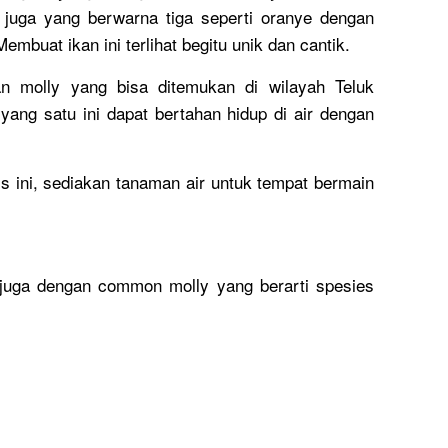
a juga yang berwarna tiga seperti oranye dengan
Membuat ikan ini terlihat begitu unik dan cantik.
kan molly yang bisa ditemukan di wilayah Teluk
 yang satu ini dapat bertahan hidup di air dengan
is ini, sediakan tanaman air untuk tempat bermain
t juga dengan common molly yang berarti spesies