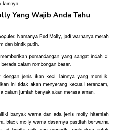
y lainnya.
Molly Yang Wajib Anda Tahu
p populer. Namanya Red Molly, jadi warnanya merah
m dan bintik putih.
a memberikan pemandangan yang sangat indah di
a berada dalam rombongan besar.
dengan jenis ikan kecil lainnya yang memiliki
s ikan ini tidak akan menyerang kecuali terancam,
ya dalam jumlah banyak akan merasa aman.
iliki banyak warna dan ada jenis molly hitamlah
a, black molly warna dasarnya pastilah berwarna
y ini begitu unik dan menarik, melainkan untuk