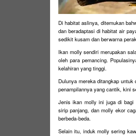
Di habitat aslinya, ditemukan bahw
dan beradaptasi di habitat air pay
sedikit kusam dan berwarna perak 
Ikan molly sendiri merupakan sal
oleh para pemancing. Populasiny
kelahiran yang tinggi.
Dulunya mereka ditangkap untuk 
penampilannya yang cantik, kini se
Jenis ikan molly ini juga di bagi
sirip panjang, dan molly ekor caga
berbeda-beda.
Selain itu, induk molly sering kaw