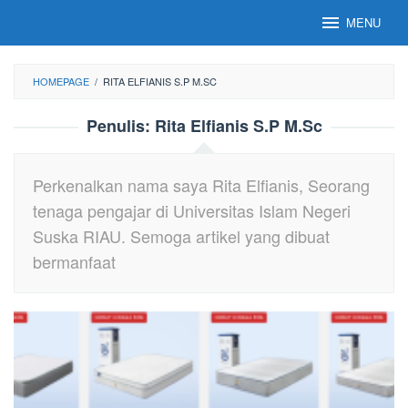
Loncat
MENU
ke
konten
HOMEPAGE
/
RITA ELFIANIS S.P M.SC
Penulis:
Rita Elfianis S.P M.Sc
Perkenalkan nama saya Rita Elfianis, Seorang
tenaga pengajar di Universitas Islam Negeri
Suska RIAU. Semoga artikel yang dibuat
bermanfaat