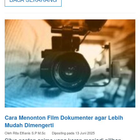
Cara Menonton Film Dokumenter agar Lebih
Mudah Dimengerti
Oleh
Rita Elfianis S.P M.Sc
Diposting pada
13 Juni 2025
Situs nonton anime yang kerap menjadi pilihan