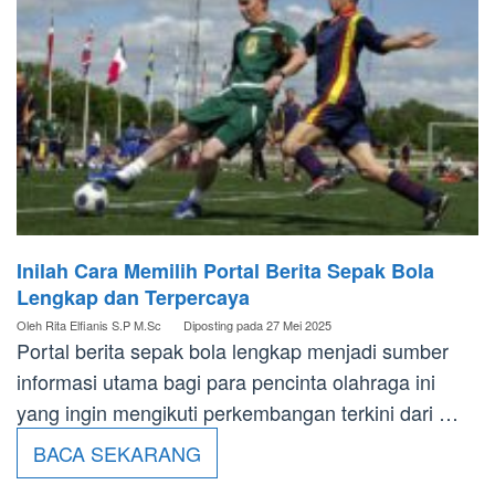
Inilah Cara Memilih Portal Berita Sepak Bola
Lengkap dan Terpercaya
Oleh
Rita Elfianis S.P M.Sc
Diposting pada
27 Mei 2025
Portal berita sepak bola lengkap menjadi sumber
informasi utama bagi para pencinta olahraga ini
yang ingin mengikuti perkembangan terkini dari …
BACA SEKARANG