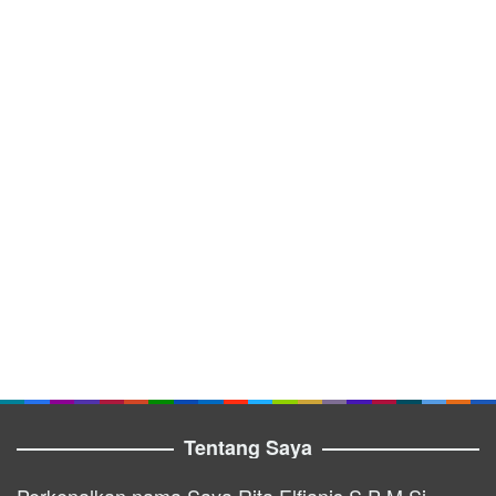
Tentang Saya
Perkenalkan nama Saya Rita Elfianis S.P M.Si