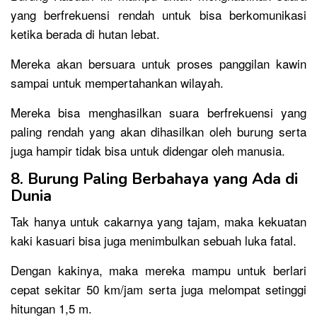
yang berfrekuensi rendah untuk bisa berkomunikasi
ketika berada di hutan lebat.
Mereka akan bersuara untuk proses panggilan kawin
sampai untuk mempertahankan wilayah.
Mereka bisa menghasilkan suara berfrekuensi yang
paling rendah yang akan dihasilkan oleh burung serta
juga hampir tidak bisa untuk didengar oleh manusia.
8. Burung Paling Berbahaya yang Ada di
Dunia
Tak hanya untuk cakarnya yang tajam, maka kekuatan
kaki kasuari bisa juga menimbulkan sebuah luka fatal.
Dengan kakinya, maka mereka mampu untuk berlari
cepat sekitar 50 km/jam serta juga melompat setinggi
hitungan 1,5 m.