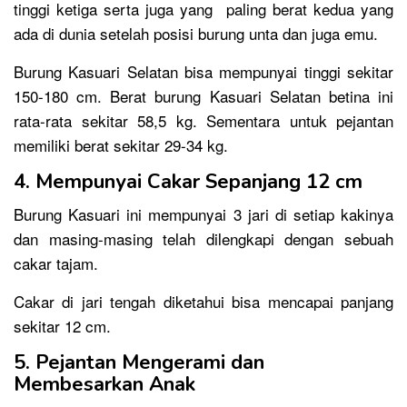
tinggi ketiga serta juga yang paling berat kedua yang
ada di dunia setelah posisi burung unta dan juga emu.
Burung Kasuari Selatan bisa mempunyai tinggi sekitar
150-180 cm. Berat burung Kasuari Selatan betina ini
rata-rata sekitar 58,5 kg. Sementara untuk pejantan
memiliki berat sekitar 29-34 kg.
4. Mempunyai Cakar Sepanjang 12 cm
Burung Kasuari ini mempunyai 3 jari di setiap kakinya
dan masing-masing telah dilengkapi dengan sebuah
cakar tajam.
Cakar di jari tengah diketahui bisa mencapai panjang
sekitar 12 cm.
5. Pejantan Mengerami dan
Membesarkan Anak