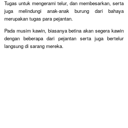
Tugas untuk mengerami telur, dan membesarkan, serta
juga melindungi anak-anak burung dari bahaya
merupakan tugas para pejantan.
Pada musim kawin, biasanya betina akan segera kawin
dengan beberapa dari pejantan serta juga bertelur
langsung di sarang mereka.