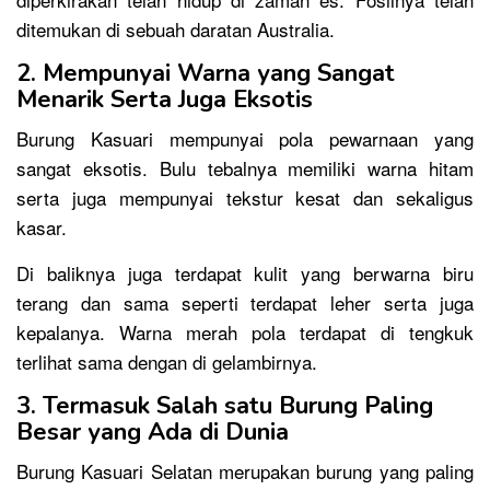
ditemukan di sebuah daratan Australia.
2. Mempunyai Warna yang Sangat
Menarik Serta Juga Eksotis
Burung Kasuari mempunyai pola pewarnaan yang
sangat eksotis. Bulu tebalnya memiliki warna hitam
serta juga mempunyai tekstur kesat dan sekaligus
kasar.
Di baliknya juga terdapat kulit yang berwarna biru
terang dan sama seperti terdapat leher serta juga
kepalanya. Warna merah pola terdapat di tengkuk
terlihat sama dengan di gelambirnya.
3. Termasuk Salah satu Burung Paling
Besar yang Ada di Dunia
Burung Kasuari Selatan merupakan burung yang paling