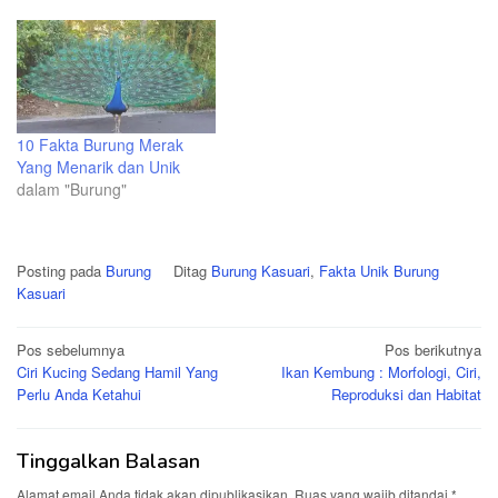
10 Fakta Burung Merak
Yang Menarik dan Unik
dalam "Burung"
Posting pada
Burung
Ditag
Burung Kasuari
,
Fakta Unik Burung
Kasuari
Navigasi
Pos sebelumnya
Pos berikutnya
Ciri Kucing Sedang Hamil Yang
Ikan Kembung : Morfologi, Ciri,
pos
Perlu Anda Ketahui
Reproduksi dan Habitat
Tinggalkan Balasan
Alamat email Anda tidak akan dipublikasikan.
Ruas yang wajib ditandai
*