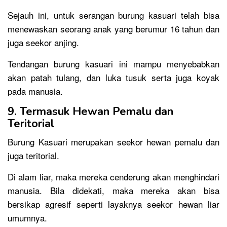
Sejauh ini, untuk serangan burung kasuari telah bisa
menewaskan seorang anak yang berumur 16 tahun dan
juga seekor anjing.
Tendangan burung kasuari ini mampu menyebabkan
akan patah tulang, dan luka tusuk serta juga koyak
pada manusia.
9. Termasuk Hewan Pemalu dan
Teritorial
Burung Kasuari merupakan seekor hewan pemalu dan
juga teritorial.
Di alam liar, maka mereka cenderung akan menghindari
manusia. Bila didekati, maka mereka akan bisa
bersikap agresif seperti layaknya seekor hewan liar
umumnya.