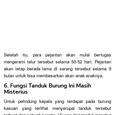
Setelah itu, para pejantan akan mulai bertugas
mengerami telur tersebut selama 50-52 hari. Pejantan
akan tetap berada lama di sarang tersebut selama 9
bulan untuk bisa membesarkan akan anak-anaknya.
6. Fungsi Tanduk Burung Ini Masih
Misterius
Untuk pelindung kepala yang terdapat pada burung
kasuari yang terlihat menyerupai tanduk tersebut
terbuat dari sebuah keratin. Ukuran dari tanduk tersebut