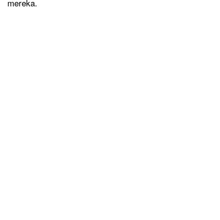
mereka.