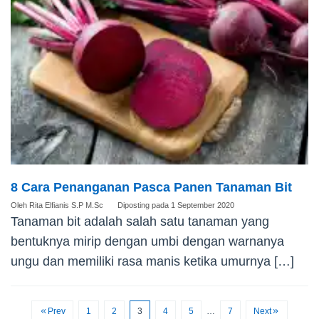
8 Cara Penanganan Pasca Panen Tanaman Bit
Oleh
Rita Elfianis S.P M.Sc
Diposting pada
1 September 2020
Tanaman bit adalah salah satu tanaman yang
bentuknya mirip dengan umbi dengan warnanya
ungu dan memiliki rasa manis ketika umurnya […]
Prev
1
2
3
4
5
…
7
Next