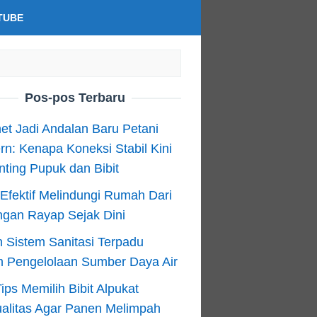
TUBE
Pos-pos Terbaru
net Jadi Andalan Baru Petani
n: Kenapa Koneksi Stabil Kini
ting Pupuk dan Bibit
Efektif Melindungi Rumah Dari
ngan Rayap Sejak Dini
 Sistem Sanitasi Terpadu
m Pengelolaan Sumber Daya Air
ips Memilih Bibit Alpukat
alitas Agar Panen Melimpah