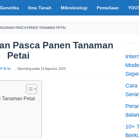
Genetika
Ilmu Tanah
Mikrobiologi
Pemuliaan
YOU
ANGANAN PASCA PANEN TANAMAN PETAI
nan Pasca Panen Tanaman
Petai
Inter
Moder
S.P M.Sc
Diposting pada
13 Agustus 2020
Sepen
Cara 
Sera
 Tanaman Petai
Peran
dala
10+ T
Berku