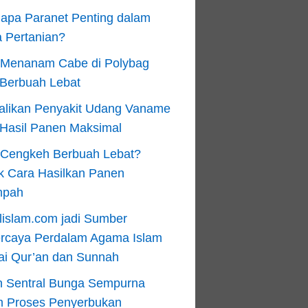
apa Paranet Penting dalam
 Pertanian?
 Menanam Cabe di Polybag
 Berbuah Lebat
alikan Penyakit Udang Vaname
 Hasil Panen Maksimal
n Cengkeh Berbuah Lebat?
k Cara Hasilkan Panen
mpah
lislam.com jadi Sumber
ercaya Perdalam Agama Islam
ai Qur’an dan Sunnah
n Sentral Bunga Sempurna
m Proses Penyerbukan