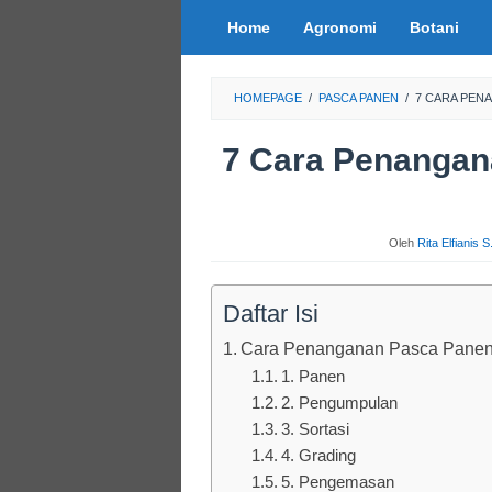
Loncat
Home
Agronomi
Botani
ke
konten
HOMEPAGE
/
PASCA PANEN
/
7 CARA PEN
7 Cara Penanga
Oleh
Rita Elfianis 
Daftar Isi
Cara Penanganan Pasca Panen
1. Panen
2. Pengumpulan
3. Sortasi
4. Grading
5. Pengemasan