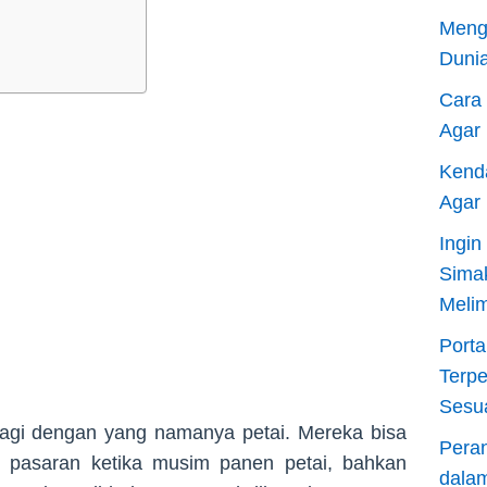
Meng
Dunia
Cara
Agar
Kend
Agar
Ingi
Sima
Meli
Porta
Terp
Sesu
lagi dengan yang namanya petai. Mereka bisa
Pera
pasaran ketika musim panen petai, bahkan
dala