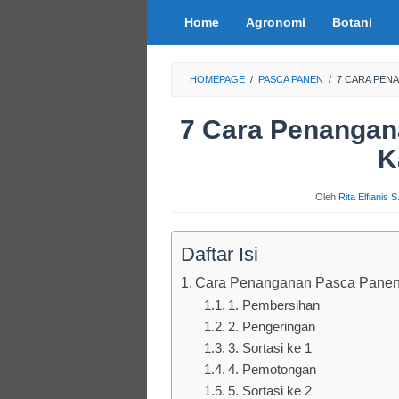
Loncat
Home
Agronomi
Botani
ke
konten
HOMEPAGE
/
PASCA PANEN
/
7 CARA PEN
7 Cara Penanga
K
Oleh
Rita Elfianis 
Daftar Isi
Cara Penanganan Pasca Panen
1. Pembersihan
2. Pengeringan
3. Sortasi ke 1
4. Pemotongan
5. Sortasi ke 2