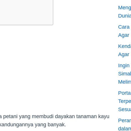
Meng
Dunia
Cara
Agar
Kend
Agar
Ingi
Sima
Meli
Porta
Terp
Sesu
ra petani yang membudi dayakan tanaman kayu
Pera
 kandungannya yang banyak.
dala