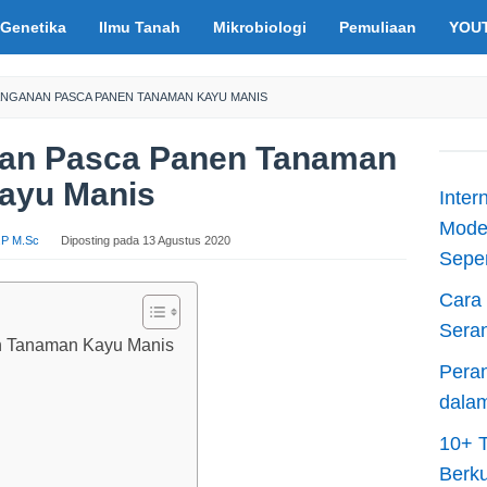
Genetika
Ilmu Tanah
Mikrobiologi
Pemuliaan
YOU
ANGANAN PASCA PANEN TANAMAN KAYU MANIS
nan Pasca Panen Tanaman
ayu Manis
Inter
Moder
S.P M.Sc
Diposting pada
13 Agustus 2020
Sepen
Cara 
Sera
 Tanaman Kayu Manis
Peran
dala
10+ T
Berku