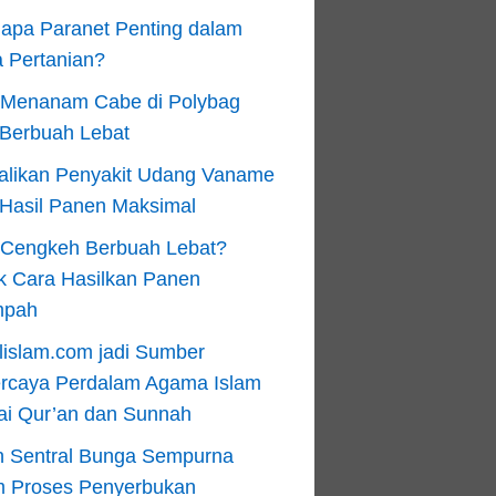
apa Paranet Penting dalam
 Pertanian?
 Menanam Cabe di Polybag
 Berbuah Lebat
alikan Penyakit Udang Vaname
 Hasil Panen Maksimal
n Cengkeh Berbuah Lebat?
k Cara Hasilkan Panen
mpah
lislam.com jadi Sumber
ercaya Perdalam Agama Islam
ai Qur’an dan Sunnah
n Sentral Bunga Sempurna
m Proses Penyerbukan