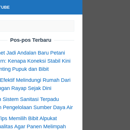
TUBE
Pos-pos Terbaru
net Jadi Andalan Baru Petani
n: Kenapa Koneksi Stabil Kini
ting Pupuk dan Bibit
Efektif Melindungi Rumah Dari
ngan Rayap Sejak Dini
 Sistem Sanitasi Terpadu
m Pengelolaan Sumber Daya Air
ips Memilih Bibit Alpukat
alitas Agar Panen Melimpah