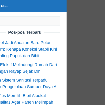
TUBE
Pos-pos Terbaru
net Jadi Andalan Baru Petani
n: Kenapa Koneksi Stabil Kini
ting Pupuk dan Bibit
Efektif Melindungi Rumah Dari
ngan Rayap Sejak Dini
 Sistem Sanitasi Terpadu
m Pengelolaan Sumber Daya Air
ips Memilih Bibit Alpukat
alitas Agar Panen Melimpah