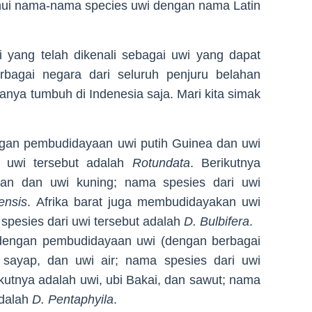
tahui nama-nama species uwi dengan nama Latin
i yang telah dikenali sebagai uwi yang dapat
bagai negara dari seluruh penjuru belahan
 hanya tumbuh di Indenesia saja. Mari kita simak
engan pembudidayaan uwi putih Guinea dan uwi
i uwi tersebut adalah
Rotundata
. Berikutnya
lan dan uwi kuning; nama spesies dari uwi
ensis
. Afrika barat juga membudidayakan uwi
spesies dari uwi tersebut adalah
D. Bulbifera
.
 dengan pembudidayaan uwi (dengan berbagai
 sayap, dan uwi air; nama spesies dari uwi
ikutnya adalah uwi, ubi Bakai, dan sawut; nama
adalah
D. Pentaphyila
.