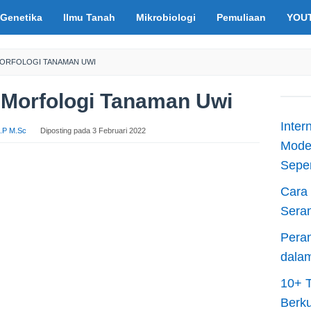
Genetika
Ilmu Tanah
Mikrobiologi
Pemuliaan
YOU
 MORFOLOGI TANAMAN UWI
n Morfologi Tanaman Uwi
Inter
 S.P M.Sc
Diposting pada
3 Februari 2022
Moder
Sepen
Cara 
Sera
Peran
dala
10+ T
Berku