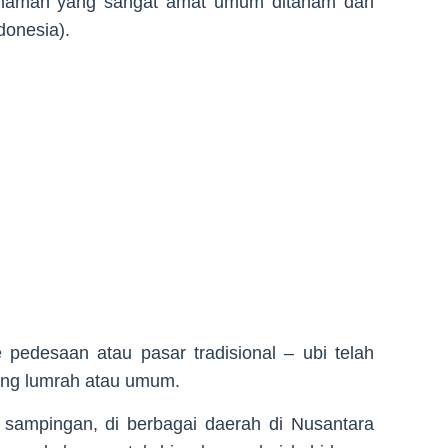
tanaman yang sangat amat umum ditanam dan
donesia).
e pedesaan atau pasar tradisional – ubi telah
ng lumrah atau umum.
sampingan, di berbagai daerah di Nusantara