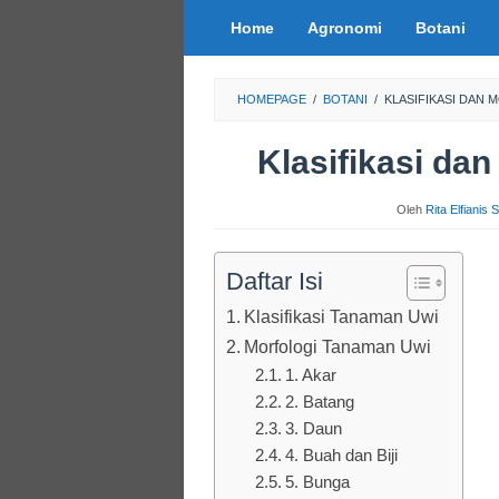
Loncat
Home
Agronomi
Botani
ke
konten
HOMEPAGE
/
BOTANI
/
KLASIFIKASI DAN
Klasifikasi da
Oleh
Rita Elfianis
Daftar Isi
Klasifikasi Tanaman Uwi
Morfologi Tanaman Uwi
1. Akar
2. Batang
3. Daun
4. Buah dan Biji
5. Bunga