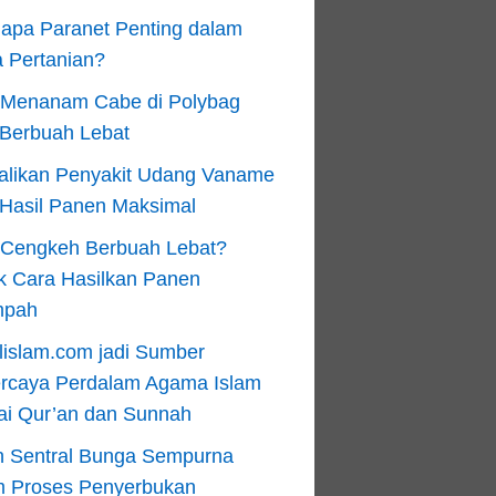
apa Paranet Penting dalam
 Pertanian?
 Menanam Cabe di Polybag
 Berbuah Lebat
alikan Penyakit Udang Vaname
 Hasil Panen Maksimal
n Cengkeh Berbuah Lebat?
k Cara Hasilkan Panen
mpah
lislam.com jadi Sumber
ercaya Perdalam Agama Islam
ai Qur’an dan Sunnah
n Sentral Bunga Sempurna
m Proses Penyerbukan