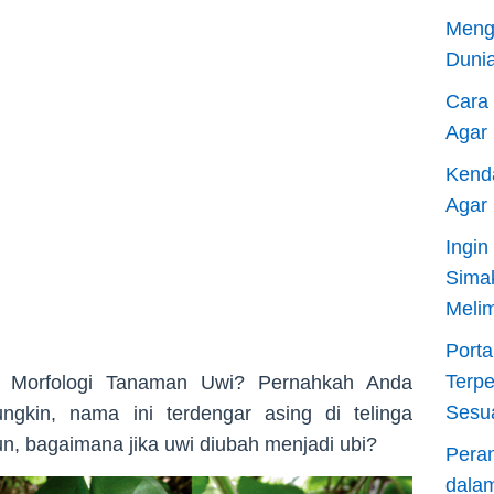
Meng
Dunia
Cara
Agar
Kend
Agar
Ingi
Sima
Meli
Porta
Terp
an Morfologi Tanaman Uwi? Pernahkah Anda
Sesu
kin, nama ini terdengar asing di telinga
n, bagaimana jika uwi diubah menjadi ubi?
Pera
dala