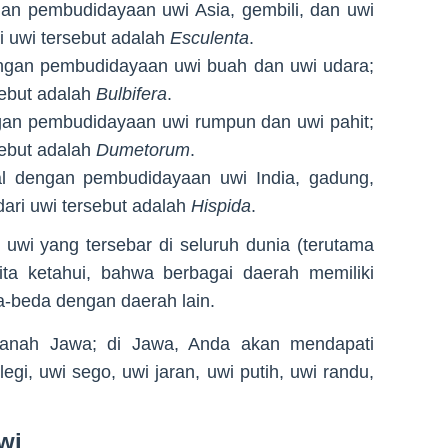
gan pembudidayaan uwi Asia, gembili, dan uwi
i uwi tersebut adalah
Esculenta
.
engan pembudidayaan uwi buah dan uwi udara;
sebut adalah
Bulbifera
.
ngan pembudidayaan uwi rumpun dan uwi pahit;
sebut adalah
Dumetorum
.
al dengan pembudidayaan uwi India, gadung,
ari uwi tersebut adalah
Hispida
.
 uwi yang tersebar di seluruh dunia (terutama
kita ketahui, bahwa berbagai daerah memiliki
da-beda dengan daerah lain.
tanah Jawa; di Jawa, Anda akan mendapati
 legi, uwi sego, uwi jaran, uwi putih, uwi randu,
wi