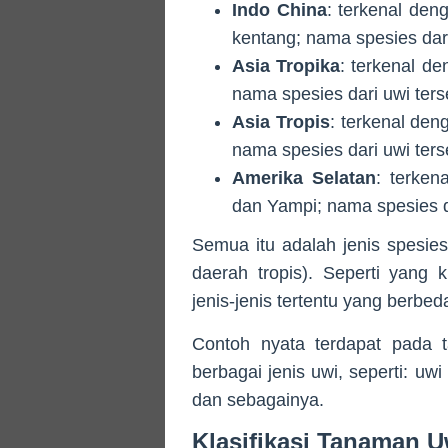
Indo China
: terkenal den
kentang; nama spesies dar
Asia Tropika
: terkenal d
nama spesies dari uwi ter
Asia Tropis
: terkenal de
nama spesies dari uwi ter
Amerika Selatan
: terken
dan Yampi; nama spesies d
Semua itu adalah jenis spesies
daerah tropis). Seperti yang 
jenis-jenis tertentu yang berbe
Contoh nyata terdapat pada 
berbagai jenis uwi, seperti: uwi
dan sebagainya.
Klasifikasi Tanaman U