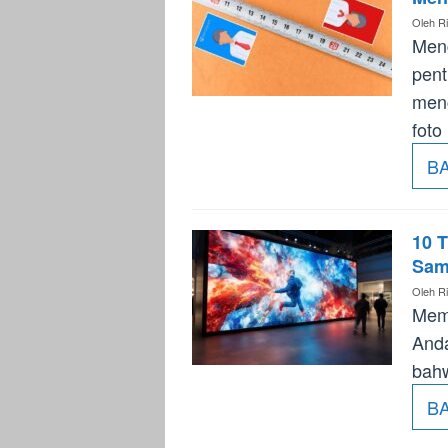
Oleh
Ri
Men
pent
menc
foto
B
10 
Sam
Oleh
Ri
Memi
Anda
bahw
B