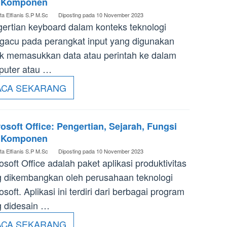
 Komponen
ta Elfianis S.P M.Sc
Diposting pada
10 November 2023
ertian keyboard dalam konteks teknologi
acu pada perangkat input yang digunakan
k memasukkan data atau perintah ke dalam
puter atau …
ACA SEKARANG
osoft Office: Pengertian, Sejarah, Fungsi
 Komponen
ta Elfianis S.P M.Sc
Diposting pada
10 November 2023
osoft Office adalah paket aplikasi produktivitas
 dikembangkan oleh perusahaan teknologi
osoft. Aplikasi ini terdiri dari berbagai program
 didesain …
ACA SEKARANG