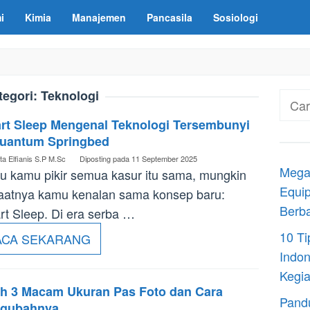
i
Kimia
Manajemen
Pancasila
Sosiologi
tegori:
Teknologi
Cari
untuk
rt Sleep Mengenal Teknologi Tersembunyi
Quantum Springbed
ta Elfianis S.P M.Sc
Diposting pada
11 September 2025
Megaj
u kamu pikir semua kasur itu sama, mungkin
Equip
saatnya kamu kenalan sama konsep baru:
Berba
t Sleep. Di era serba …
10 T
ACA SEKARANG
Indon
Kegia
lah 3 Macam Ukuran Pas Foto dan Cara
Pand
gubahnya