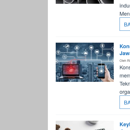
indu
Men
B
Kons
Jaw
Oleh
Ri
Kons
memi
Tekn
orga
B
Keyb