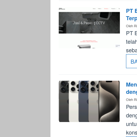
PT 
Ter
Oleh
Ri
PT 
tela
seba
B
Men
den
Oleh
Ri
Pers
deng
untu
kon