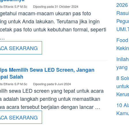
2026 
ta Elfianis S.P M.Sc
Diposting pada
31 Oktober 2024
Rasul
getahui macam-macam ukuran pas foto
Pegun
ing untuk Anda lakukan. Terutama jika ingin
UMI.T
etak pas foto untuk kebutuhan formal, seperti
 …
Food 
ACA SEKARANG
Kekin
Inila
yang
Tips Memilih Sewa LED Screen, Jangan
pai Salah
8 Sol
ta Elfianis S.P M.Sc
Diposting pada
9 Juni 2024
untuk
lih sewa LED screen yang tepat untuk acara
Keru
 adalah langkah penting untuk memastikan
10 Al
a acara tersebut berjalan dengan lancar …
Kamu
ACA SEKARANG