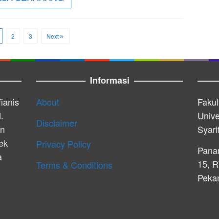
2
3
Next
Informasi
ianis
About
Fakul
.
Unive
Disclaimer
an
Syari
ek
Privacy Policy
Pana
a
15, R
Terms & Conditions
Peka