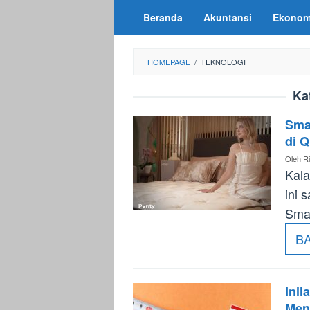
Loncat
Beranda
Akuntansi
Ekonom
ke
konten
HOMEPAGE
/
TEKNOLOGI
Ka
Sma
di 
Oleh
Ri
Kala
ini 
Smar
B
Ini
Men