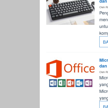
dan
Oleh
Ri
Peng
meng
untu
kom
B
Micr
dan
Oleh
Ri
Micr
yang
Micr
yang
B