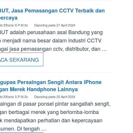
BUT, Jasa Pemasangan CCTV Terbaik dan
percaya
ta Elfianis S.P M.Sc
Diposting pada
27 April 2024
BUT adalah perusahaan asal Bandung yang
h menjadi nama besar dalam industri CCTV
gai jasa pemasangan cctv, distributor, dan …
ACA SEKARANG
gupas Persaingan Sengit Antara iPhone
gan Merek Handphone Lainnya
ta Elfianis S.P M.Sc
Diposting pada
25 April 2024
aingan di pasar ponsel pintar sangatlah sengit,
an berbagai merek yang berlomba-lomba
k mendapatkan perhatian dan kepercayaan
sumen. Di tengah …