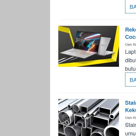
B
Rek
Coc
Oleh
Ri
Lapt
dibu
butu
B
Stai
Kek
Oleh
Ri
Stai
umum