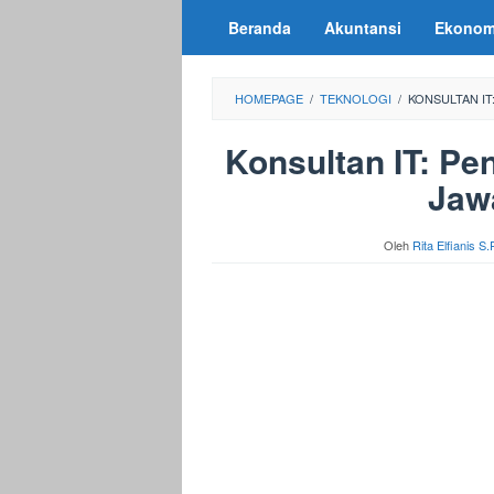
Loncat
Beranda
Akuntansi
Ekonom
ke
konten
HOMEPAGE
/
TEKNOLOGI
/
KONSULTAN IT
Konsultan IT: Pe
Jaw
Oleh
Rita Elfianis S