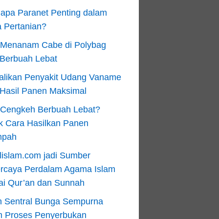
apa Paranet Penting dalam
 Pertanian?
 Menanam Cabe di Polybag
 Berbuah Lebat
alikan Penyakit Udang Vaname
 Hasil Panen Maksimal
n Cengkeh Berbuah Lebat?
k Cara Hasilkan Panen
mpah
lislam.com jadi Sumber
ercaya Perdalam Agama Islam
ai Qur’an dan Sunnah
n Sentral Bunga Sempurna
m Proses Penyerbukan