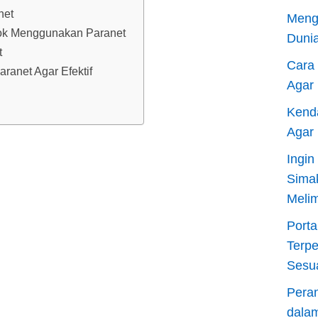
net
Meng
ok Menggunakan Paranet
Dunia
t
Cara
anet Agar Efektif
Agar
Kend
Agar
Ingi
Sima
Meli
Porta
Terp
Sesu
Pera
dala