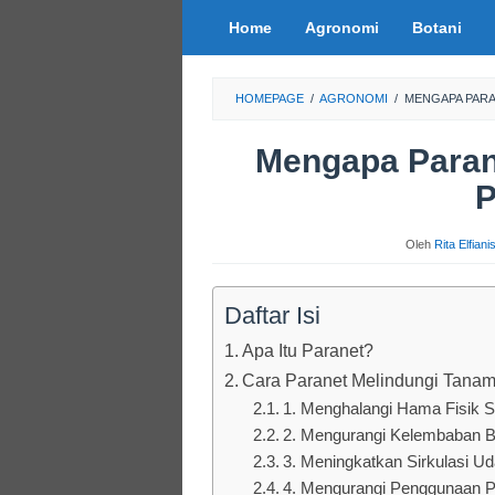
Loncat
Home
Agronomi
Botani
ke
konten
HOMEPAGE
/
AGRONOMI
/
MENGAPA PARA
Mengapa Paran
P
Oleh
Rita Elfian
Daftar Isi
Apa Itu Paranet?
Cara Paranet Melindungi Tana
1. Menghalangi Hama Fisik S
2. Mengurangi Kelembaban B
3. Meningkatkan Sirkulasi Ud
4. Mengurangi Penggunaan P