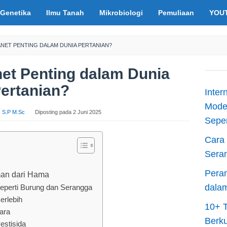
Genetika
Ilmu Tanah
Mikrobiologi
Pemuliaan
YOU
NET PENTING DALAM DUNIA PERTANIAN?
et Penting dalam Dunia
ertanian?
Inter
Moder
is S.P M.Sc
Diposting pada
2 Juni 2025
Sepen
Cara 
Sera
Peran
man dari Hama
dala
eperti Burung dan Serangga
erlebih
10+ T
ara
Berku
estisida