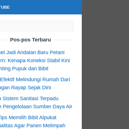
TUBE
Pos-pos Terbaru
net Jadi Andalan Baru Petani
n: Kenapa Koneksi Stabil Kini
ting Pupuk dan Bibit
Efektif Melindungi Rumah Dari
ngan Rayap Sejak Dini
 Sistem Sanitasi Terpadu
m Pengelolaan Sumber Daya Air
ips Memilih Bibit Alpukat
alitas Agar Panen Melimpah