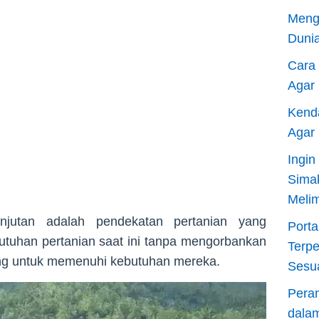
Meng
Dunia
Cara
Agar
Kend
Agar
Ingi
Sima
Meli
anjutan adalah pendekatan pertanian yang
Porta
tuhan pertanian saat ini tanpa mengorbankan
Terp
g untuk memenuhi kebutuhan mereka.
Sesu
Pera
dala