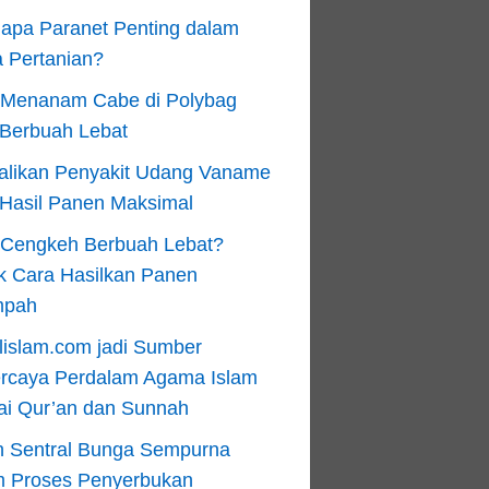
apa Paranet Penting dalam
 Pertanian?
 Menanam Cabe di Polybag
 Berbuah Lebat
alikan Penyakit Udang Vaname
 Hasil Panen Maksimal
n Cengkeh Berbuah Lebat?
k Cara Hasilkan Panen
mpah
lislam.com jadi Sumber
ercaya Perdalam Agama Islam
ai Qur’an dan Sunnah
n Sentral Bunga Sempurna
m Proses Penyerbukan