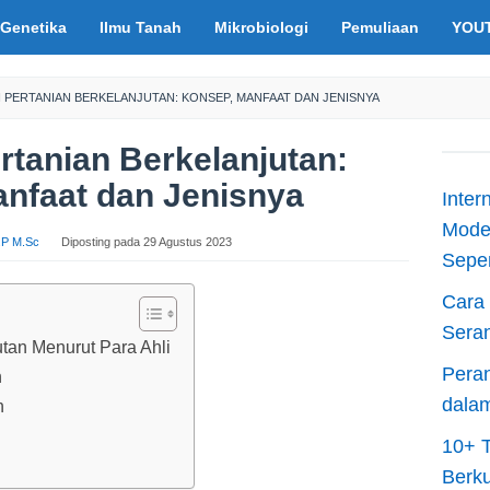
Genetika
Ilmu Tanah
Mikrobiologi
Pemuliaan
YOU
 PERTANIAN BERKELANJUTAN: KONSEP, MANFAAT DAN JENISNYA
rtanian Berkelanjutan:
nfaat dan Jenisnya
Inter
Moder
S.P M.Sc
Diposting pada
29 Agustus 2023
Sepen
Cara 
Sera
utan Menurut Para Ahli
Peran
n
dala
n
10+ T
Berku