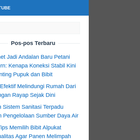
TUBE
Pos-pos Terbaru
net Jadi Andalan Baru Petani
n: Kenapa Koneksi Stabil Kini
ting Pupuk dan Bibit
Efektif Melindungi Rumah Dari
ngan Rayap Sejak Dini
 Sistem Sanitasi Terpadu
m Pengelolaan Sumber Daya Air
ips Memilih Bibit Alpukat
alitas Agar Panen Melimpah