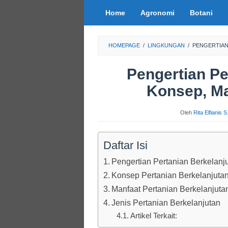
Loncat
Home
Agronomi
Botani
ke
konten
HOMEPAGE
/
LINGKUNGAN
/
PENGERTIAN
Pengertian Pe
Konsep, Ma
Oleh
Rita Elfianis 
Daftar Isi
Pengertian Pertanian Berkelanj
Konsep Pertanian Berkelanjuta
Manfaat Pertanian Berkelanjuta
Jenis Pertanian Berkelanjutan
Artikel Terkait: