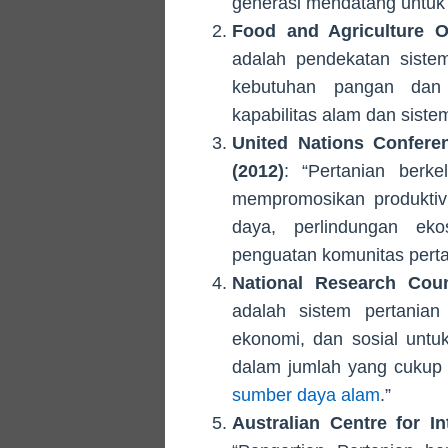
generasi mendatang untuk
Food and Agriculture O
adalah pendekatan siste
kebutuhan pangan dan 
kapabilitas alam dan sist
United Nations Confer
(2012)
: “Pertanian berk
mempromosikan produktivi
daya, perlindungan ek
penguatan komunitas perta
National Research Coun
adalah sistem pertanian
ekonomi, dan sosial untu
dalam jumlah yang cukup 
sumber daya alam
.”
Australian Centre for In