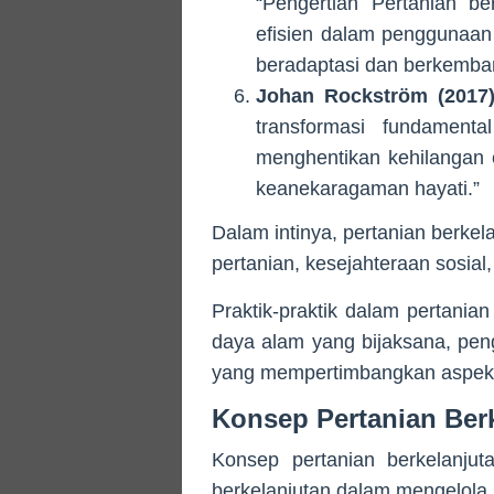
“Pengertian Pertanian be
efisien dalam penggunaa
beradaptasi dan berkemban
Johan Rockström (2017
transformasi fundament
menghentikan kehilangan 
keanekaragaman hayati.”
Dalam intinya, pertanian berkel
pertanian, kesejahteraan sosial
Praktik-praktik dalam pertani
daya alam yang bijaksana, pen
yang mempertimbangkan aspek e
Konsep Pertanian Ber
Konsep pertanian berkelanjut
berkelanjutan dalam mengelola 