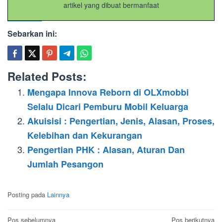
artikel yang dibuat bermanfaat
Sebarkan ini:
Related Posts:
Mengapa Innova Reborn di OLXmobbi
Selalu Dicari Pemburu Mobil Keluarga
Akuisisi : Pengertian, Jenis, Alasan, Proses,
Kelebihan dan Kekurangan
Pengertian PHK : Alasan, Aturan Dan
Jumlah Pesangon
Posting pada
Lainnya
Navigasi
Pos sebelumnya
Pos berikutnya