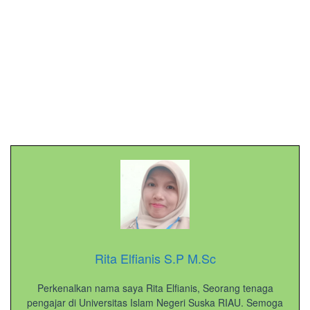
Rita Elfianis S.P M.Sc
Perkenalkan nama saya Rita Elfianis, Seorang tenaga
pengajar di Universitas Islam Negeri Suska RIAU. Semoga