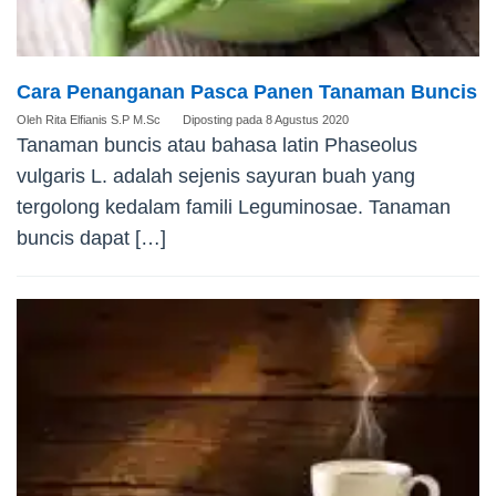
Cara Penanganan Pasca Panen Tanaman Buncis
Oleh
Rita Elfianis S.P M.Sc
Diposting pada
8 Agustus 2020
Tanaman buncis atau bahasa latin Phaseolus
vulgaris L. adalah sejenis sayuran buah yang
tergolong kedalam famili Leguminosae. Tanaman
buncis dapat […]