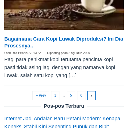
Bagaimana Cara Kopi Luwak Diproduksi? Ini Dia
Prosesnya..
Oleh
Rita Elfianis S.P M.Sc
Diposting pada
8 Agustus 2020
Pagi para penikmat kopi terutama pencinta kopi
pasti tidak asing lagi dengan yang namanya kopi
luwak, salah satu kopi yang […]
Prev
1
…
5
6
7
Pos-pos Terbaru
Internet Jadi Andalan Baru Petani Modern: Kenapa
Koneksi Stabil Kini Sepenting Pupuk dan Bibit