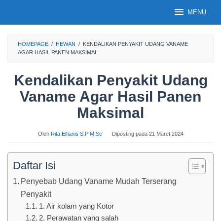
Loncat
MENU
ke
konten
HOMEPAGE
/
HEWAN
/
KENDALIKAN PENYAKIT UDANG VANAME
AGAR HASIL PANEN MAKSIMAL
Kendalikan Penyakit Udang
Vaname Agar Hasil Panen
Maksimal
Oleh
Rita Elfianis S.P M.Sc
Diposting pada
21 Maret 2024
Daftar Isi
Penyebab Udang Vaname Mudah Terserang
Penyakit
1. Air kolam yang Kotor
2. Perawatan yang salah