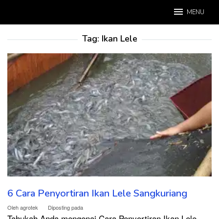
Loncat
MENU
ke
konten
Tag:
Ikan Lele
6 Cara Penyortiran Ikan Lele Sangkuriang
Oleh
agrotek
Diposting pada
Tahukah Anda mengenai Cara Penyortiran Ikan Lele