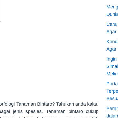
Meng
Dunia
Cara
Agar
Kend
Agar
Ingi
Sima
Meli
Porta
Terp
Sesu
orfologi Tanaman Bintaro? Tahukah anda kalau
Pera
bagai jenis spesies. Tanaman bintaro cukup
dala