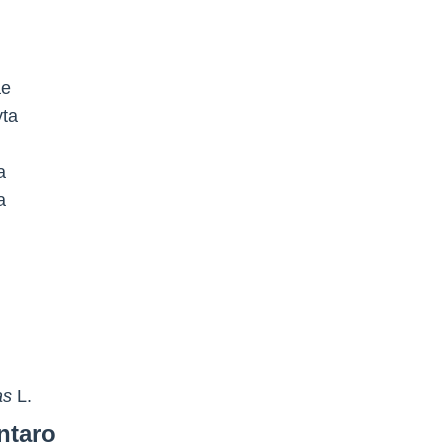
ae
yta
a
a
as
L.
ntaro