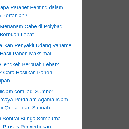
apa Paranet Penting dalam
 Pertanian?
 Menanam Cabe di Polybag
 Berbuah Lebat
alikan Penyakit Udang Vaname
 Hasil Panen Maksimal
n Cengkeh Berbuah Lebat?
k Cara Hasilkan Panen
mpah
lislam.com jadi Sumber
ercaya Perdalam Agama Islam
ai Qur’an dan Sunnah
n Sentral Bunga Sempurna
m Proses Penyerbukan