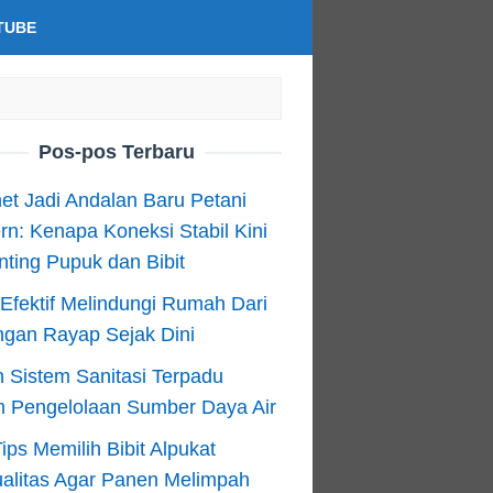
TUBE
Pos-pos Terbaru
net Jadi Andalan Baru Petani
n: Kenapa Koneksi Stabil Kini
ting Pupuk dan Bibit
Efektif Melindungi Rumah Dari
ngan Rayap Sejak Dini
 Sistem Sanitasi Terpadu
m Pengelolaan Sumber Daya Air
ips Memilih Bibit Alpukat
alitas Agar Panen Melimpah