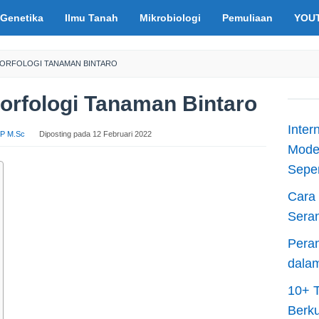
Genetika
Ilmu Tanah
Mikrobiologi
Pemuliaan
YOU
 MORFOLOGI TANAMAN BINTARO
Morfologi Tanaman Bintaro
Inter
S.P M.Sc
Diposting pada
12 Februari 2022
Moder
Sepen
Cara 
Sera
Peran
dala
10+ T
Berku