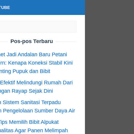
TUBE
Pos-pos Terbaru
net Jadi Andalan Baru Petani
n: Kenapa Koneksi Stabil Kini
ting Pupuk dan Bibit
Efektif Melindungi Rumah Dari
ngan Rayap Sejak Dini
 Sistem Sanitasi Terpadu
m Pengelolaan Sumber Daya Air
ips Memilih Bibit Alpukat
alitas Agar Panen Melimpah