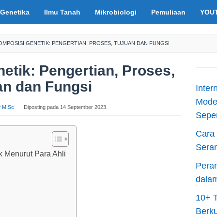
Genetika
Ilmu Tanah
Mikrobiologi
Pemuliaan
YOU
MPOSISI GENETIK: PENGERTIAN, PROSES, TUJUAN DAN FUNGSI
tik: Pengertian, Proses,
an dan Fungsi
Inter
Moder
.P M.Sc
Diposting pada
14 September 2023
Sepen
Cara 
Sera
 Menurut Para Ahli
Peran
dala
10+ T
Berku