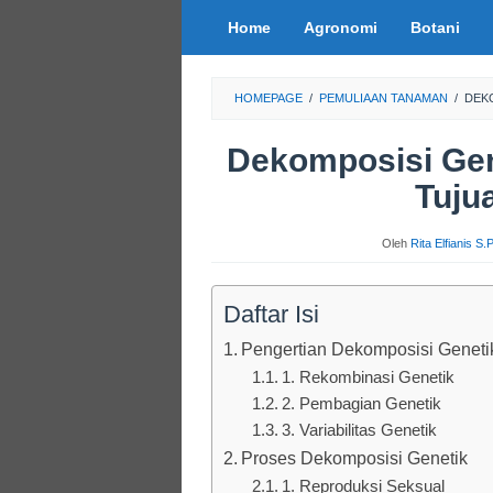
Loncat
Home
Agronomi
Botani
ke
konten
HOMEPAGE
/
PEMULIAAN TANAMAN
/
DEKO
Dekomposisi Gene
Tuju
Oleh
Rita Elfianis S
Daftar Isi
Pengertian Dekomposisi Genetik
1. Rekombinasi Genetik
2. Pembagian Genetik
3. Variabilitas Genetik
Proses Dekomposisi Genetik
1. Reproduksi Seksual