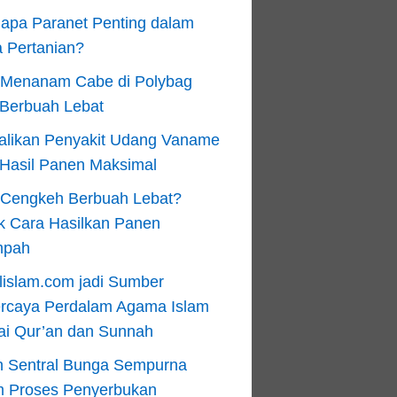
apa Paranet Penting dalam
 Pertanian?
 Menanam Cabe di Polybag
 Berbuah Lebat
alikan Penyakit Udang Vaname
 Hasil Panen Maksimal
n Cengkeh Berbuah Lebat?
k Cara Hasilkan Panen
mpah
lislam.com jadi Sumber
ercaya Perdalam Agama Islam
ai Qur’an dan Sunnah
n Sentral Bunga Sempurna
m Proses Penyerbukan