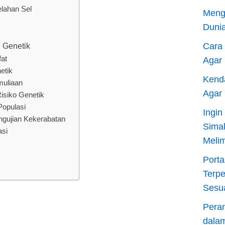
lahan Sel
Meng
Dunia
 Genetik
Cara
at
Agar
etik
Kend
muliaan
Agar
Risiko Genetik
Populasi
Ingi
Pengujian Kekerabatan
Sima
asi
Meli
Porta
Terp
Sesu
Pera
dala