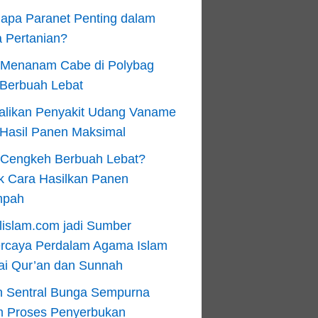
apa Paranet Penting dalam
 Pertanian?
 Menanam Cabe di Polybag
 Berbuah Lebat
alikan Penyakit Udang Vaname
 Hasil Panen Maksimal
n Cengkeh Berbuah Lebat?
k Cara Hasilkan Panen
mpah
lislam.com jadi Sumber
ercaya Perdalam Agama Islam
ai Qur’an dan Sunnah
n Sentral Bunga Sempurna
m Proses Penyerbukan