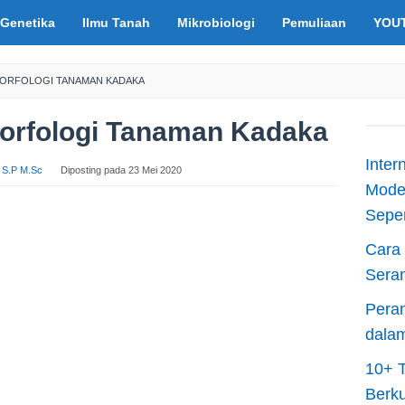
Genetika
Ilmu Tanah
Mikrobiologi
Pemuliaan
YOU
 MORFOLOGI TANAMAN KADAKA
Morfologi Tanaman Kadaka
Inter
s S.P M.Sc
Diposting pada
23 Mei 2020
Moder
Sepen
Cara 
Sera
Peran
dala
10+ T
Berku