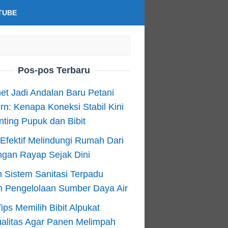
TUBE
Pos-pos Terbaru
net Jadi Andalan Baru Petani
n: Kenapa Koneksi Stabil Kini
ting Pupuk dan Bibit
Efektif Melindungi Rumah Dari
ngan Rayap Sejak Dini
 Sistem Sanitasi Terpadu
m Pengelolaan Sumber Daya Air
ips Memilih Bibit Alpukat
alitas Agar Panen Melimpah