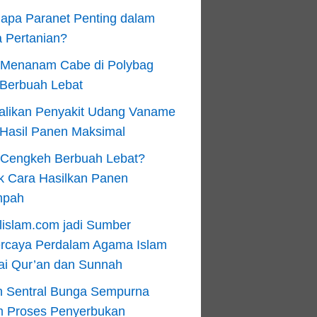
apa Paranet Penting dalam
 Pertanian?
 Menanam Cabe di Polybag
 Berbuah Lebat
alikan Penyakit Udang Vaname
 Hasil Panen Maksimal
n Cengkeh Berbuah Lebat?
k Cara Hasilkan Panen
mpah
lislam.com jadi Sumber
ercaya Perdalam Agama Islam
ai Qur’an dan Sunnah
n Sentral Bunga Sempurna
m Proses Penyerbukan