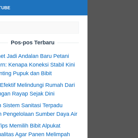
TUBE
Pos-pos Terbaru
net Jadi Andalan Baru Petani
n: Kenapa Koneksi Stabil Kini
ting Pupuk dan Bibit
Efektif Melindungi Rumah Dari
ngan Rayap Sejak Dini
 Sistem Sanitasi Terpadu
m Pengelolaan Sumber Daya Air
ips Memilih Bibit Alpukat
alitas Agar Panen Melimpah