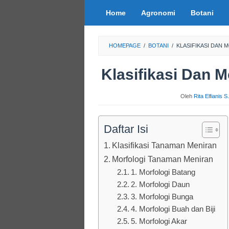
Loncat
Home
Agronomi
Botani
ke
konten
HOMEPAGE
/
BOTANI
/
KLASIFIKASI DAN
Klasifikasi Dan 
Oleh
Rita Elfianis 
Daftar Isi
Klasifikasi Tanaman Meniran
Morfologi Tanaman Meniran
1. Morfologi Batang
2. Morfologi Daun
3. Morfologi Bunga
4. Morfologi Buah dan Biji
5. Morfologi Akar