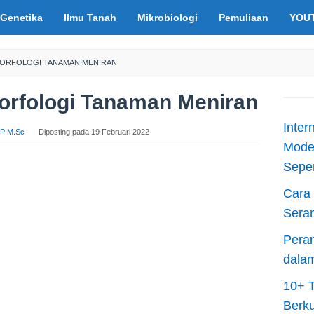
Genetika
Ilmu Tanah
Mikrobiologi
Pemuliaan
YOU
 MORFOLOGI TANAMAN MENIRAN
Morfologi Tanaman Meniran
Inter
S.P M.Sc
Diposting pada
19 Februari 2022
Moder
Sepen
Cara 
Sera
Peran
dala
10+ T
Berku