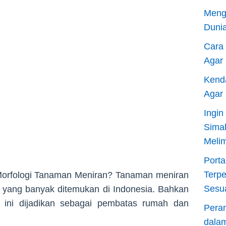
Meng
Dunia
Cara
Agar
Kend
Agar
Ingi
Sima
Meli
Porta
Terp
 Morfologi Tanaman Meniran? Tanaman meniran
Sesu
 yang banyak ditemukan di Indonesia. Bahkan
 ini dijadikan sebagai pembatas rumah dan
Pera
dala