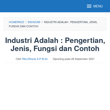
Loncat
MENU
ke
konten
HOMEPAGE
/
EKONOMI
/
INDUSTRI ADALAH : PENGERTIAN, JENIS,
FUNGSI DAN CONTOH
Industri Adalah : Pengertian,
Jenis, Fungsi dan Contoh
Oleh
Rita Elfianis S.P M.Sc
Diposting pada
28 September 2021