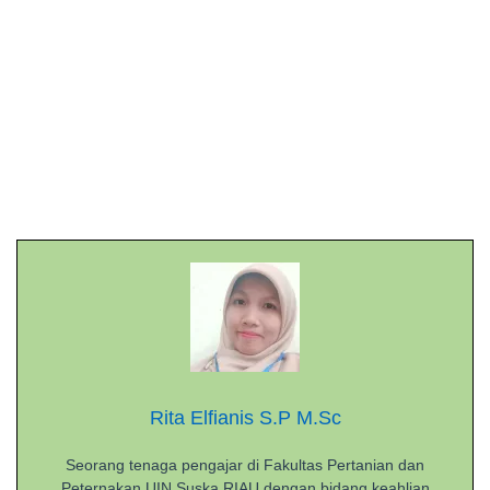
Rita Elfianis S.P M.Sc
Seorang tenaga pengajar di Fakultas Pertanian dan
Peternakan UIN Suska RIAU dengan bidang keahlian