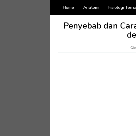
Loncat
Home
Anatomi
Fisiologi Tern
ke
konten
Penyebab dan Car
de
Ol