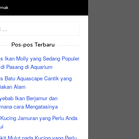
rnak
:
Pos-pos Terbaru
is Ikan Molly yang Sedang Populer
 di Pasang di Aquarium
is Batu Aquascape Cantik yang
iakan Alam
yebab Ikan Berjamur dan
mana cara Mengatasinya
i Kucing Jamuran yang Perlu Anda
ui
kit Mulut pada Kucing yang Perlu