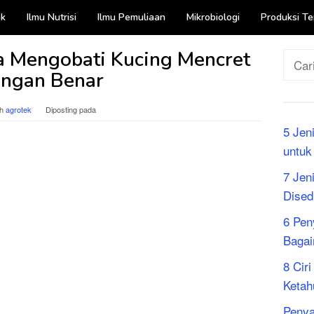
ak
Ilmu Nutrisi
Ilmu Pemuliaan
Mikrobiologi
Produksi Te
a Mengobati Kucing Mencret
Cari
ngan Benar
untuk
eh
agrotek
Diposting pada
5 Jen
untuk
7 Jen
Dised
6 Pen
Bagai
8 Cir
Ketah
Penya