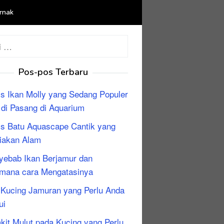
rnak
:
Pos-pos Terbaru
is Ikan Molly yang Sedang Populer
 di Pasang di Aquarium
is Batu Aquascape Cantik yang
iakan Alam
yebab Ikan Berjamur dan
mana cara Mengatasinya
i Kucing Jamuran yang Perlu Anda
ui
kit Mulut pada Kucing yang Perlu