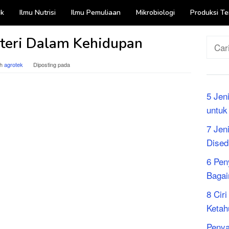
ak
Ilmu Nutrisi
Ilmu Pemuliaan
Mikrobiologi
Produksi Te
teri Dalam Kehidupan
Cari
untuk
eh
agrotek
Diposting pada
5 Jen
untuk
7 Jen
Dised
6 Pen
Bagai
8 Cir
Ketah
Penya