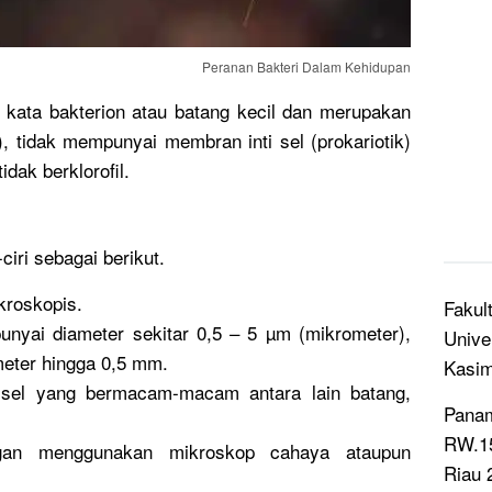
Peranan Bakteri Dalam Kehidupan
ri kata bakterion atau batang kecil dan merupakan
), tidak mempunyai membran inti sel (prokariotik)
idak berklorofil.
ciri sebagai berikut.
kroskopis.
Fakul
nyai diameter sekitar 0,5 – 5 µm (mikrometer),
Unive
meter hingga 0,5 mm.
Kasi
 sel yang bermacam-macam antara lain batang,
Panam
RW.15
engan menggunakan mikroskop cahaya ataupun
Riau 