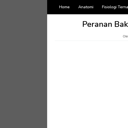
Loncat
Home
Anatomi
Fisiologi Tern
ke
konten
Peranan Bak
Ol