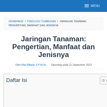
Loncat
MENU
ke
konten
HOMEPAGE
/
FISIOLOGI TUMBUHAN
/
JARINGAN TANAMAN:
PENGERTIAN, MANFAAT DAN JENISNYA
Jaringan Tanaman:
Pengertian, Manfaat dan
Jenisnya
Oleh
Rita Elfianis S.P M.Sc
Diposting pada
21 September 2023
Daftar Isi