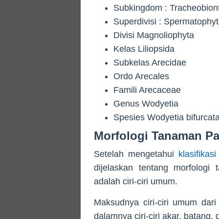
Subkingdom : Tracheobion
Superdivisi : Spermatophy
Divisi Magnoliophyta
Kelas Liliopsida
Subkelas Arecidae
Ordo Arecales
Famili Arecaceae
Genus Wodyetia
Spesies Wodyetia bifurcat
Morfologi Tanaman Pa
Setelah mengetahui
klasifika
dijelaskan tentang morfologi
adalah ciri-ciri umum.
Maksudnya ciri-ciri umum dar
dalamnya ciri-ciri akar, batang