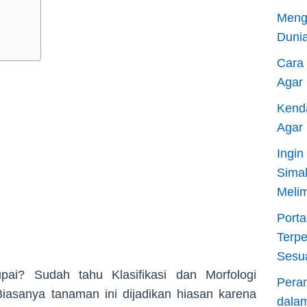
Meng
Dunia
Cara
Agar
Kend
Agar
Ingi
Sima
Meli
Porta
Terp
Sesu
ai? Sudah tahu Klasifikasi dan Morfologi
Pera
asanya tanaman ini dijadikan hiasan karena
dala