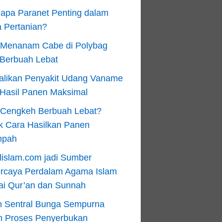
apa Paranet Penting dalam
 Pertanian?
 Menanam Cabe di Polybag
 Berbuah Lebat
alikan Penyakit Udang Vaname
 Hasil Panen Maksimal
n Cengkeh Berbuah Lebat?
k Cara Hasilkan Panen
mpah
lislam.com jadi Sumber
ercaya Perdalam Agama Islam
ai Qur’an dan Sunnah
n Sentral Bunga Sempurna
m Proses Penyerbukan