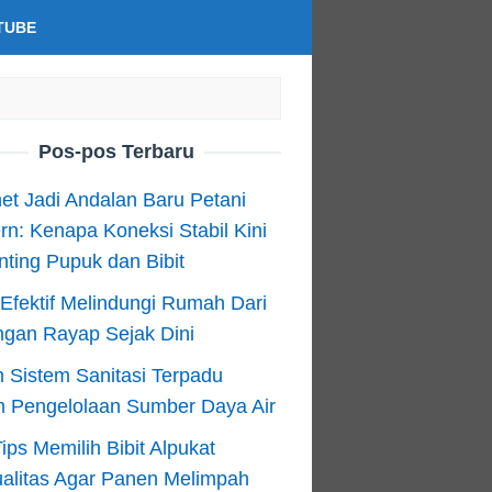
TUBE
Pos-pos Terbaru
net Jadi Andalan Baru Petani
n: Kenapa Koneksi Stabil Kini
ting Pupuk dan Bibit
Efektif Melindungi Rumah Dari
ngan Rayap Sejak Dini
 Sistem Sanitasi Terpadu
m Pengelolaan Sumber Daya Air
ips Memilih Bibit Alpukat
alitas Agar Panen Melimpah