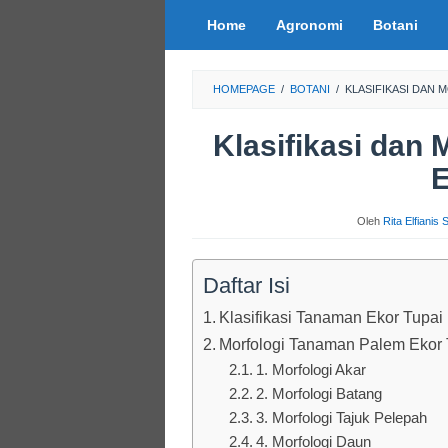
Loncat
Home
Agronomi
Botani
ke
konten
HOMEPAGE
/
BOTANI
/
KLASIFIKASI DAN
Klasifikasi dan
E
Oleh
Rita Elfianis
Daftar Isi
Klasifikasi Tanaman Ekor Tupai
Morfologi Tanaman Palem Ekor 
1. Morfologi Akar
2. Morfologi Batang
3. Morfologi Tajuk Pelepah
4. Morfologi Daun