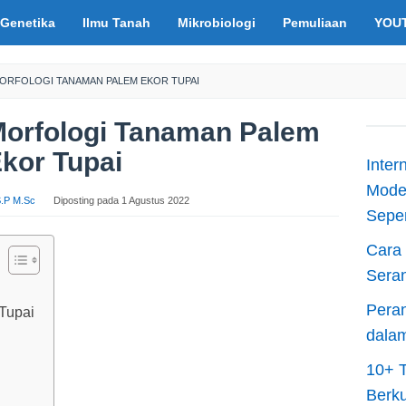
Genetika
Ilmu Tanah
Mikrobiologi
Pemuliaan
YOU
 MORFOLOGI TANAMAN PALEM EKOR TUPAI
 Morfologi Tanaman Palem
kor Tupai
Inter
Moder
 S.P M.Sc
Diposting pada
1 Agustus 2022
Sepen
Cara 
Sera
Peran
Tupai
dala
10+ T
Berku