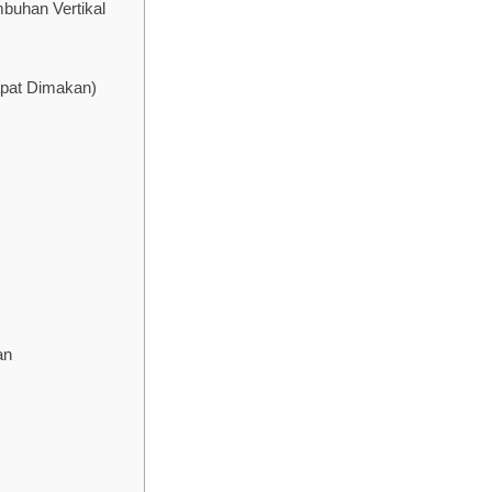
buhan Vertikal
apat Dimakan)
an