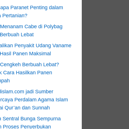
apa Paranet Penting dalam
 Pertanian?
 Menanam Cabe di Polybag
 Berbuah Lebat
alikan Penyakit Udang Vaname
 Hasil Panen Maksimal
n Cengkeh Berbuah Lebat?
k Cara Hasilkan Panen
mpah
lislam.com jadi Sumber
ercaya Perdalam Agama Islam
ai Qur’an dan Sunnah
n Sentral Bunga Sempurna
m Proses Penyerbukan