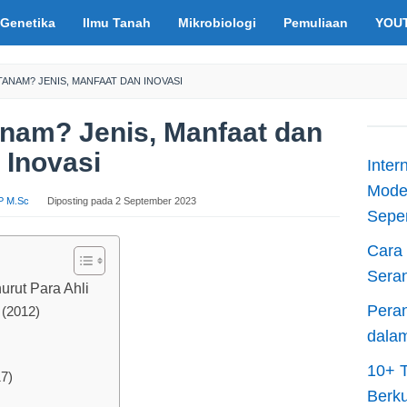
Genetika
Ilmu Tanah
Mikrobiologi
Pemuliaan
YOU
 TANAM? JENIS, MANFAAT DAN INOVASI
anam? Jenis, Manfaat dan
Inovasi
Inter
Moder
.P M.Sc
Diposting pada
2 September 2023
Sepen
Cara 
Sera
rut Para Ahli
Peran
 (2012)
dala
10+ T
17)
Berku