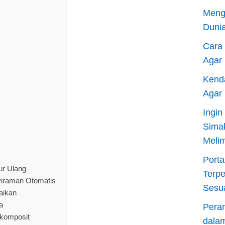
Meng
Dunia
Cara
Agar
Kend
Agar
Ingi
Sima
Meli
Porta
ur Ulang
Terp
iraman Otomatis
Sesu
aikan
a
Pera
okomposit
dala