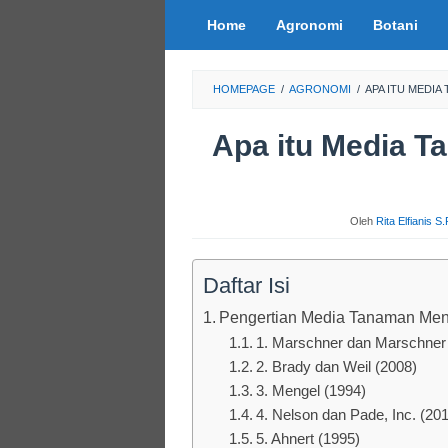
Loncat
Home
Agronomi
Botani
ke
konten
HOMEPAGE
/
AGRONOMI
/
APA ITU MEDIA
Apa itu Media T
Oleh
Rita Elfianis S
Daftar Isi
Pengertian Media Tanaman Menu
1. Marschner dan Marschner
2. Brady dan Weil (2008)
3. Mengel (1994)
4. Nelson dan Pade, Inc. (20
5. Ahnert (1995)