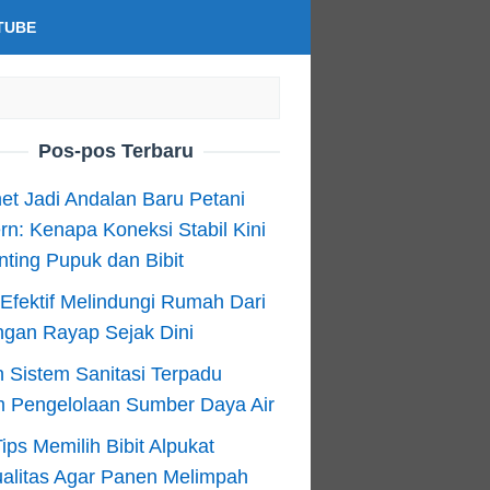
TUBE
Pos-pos Terbaru
net Jadi Andalan Baru Petani
n: Kenapa Koneksi Stabil Kini
ting Pupuk dan Bibit
Efektif Melindungi Rumah Dari
ngan Rayap Sejak Dini
 Sistem Sanitasi Terpadu
m Pengelolaan Sumber Daya Air
ips Memilih Bibit Alpukat
alitas Agar Panen Melimpah