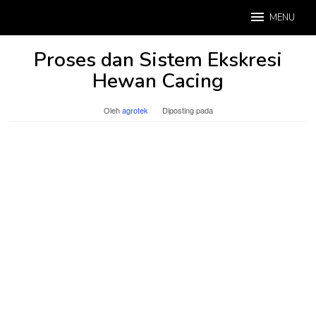
Loncat
MENU
ke
konten
Proses dan Sistem Ekskresi
Hewan Cacing
Oleh
agrotek
Diposting pada