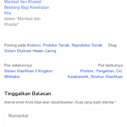
Manfaat dan Khasiat
Belalang Bagi Kesehatan
Kita
dalam "Manfaat dan
Khasiat"
Posting pada
Anatomi
,
Produksi Ternak
,
Reproduksi Ternak
Ditag
Sistem Ekskresi Hewan Cacing
Navigasi
Pos sebelumnya
Pos berikutnya
Sistem Klasifikasi 5 Kingdom
Protista : Pengertian, Ciri,
pos
Whittaker
Karakteristik, Struktur, Klasifikasi
Tinggalkan Balasan
Alamat email Anda tidak akan dipublikasikan.
Ruas yang wajib ditandai
*