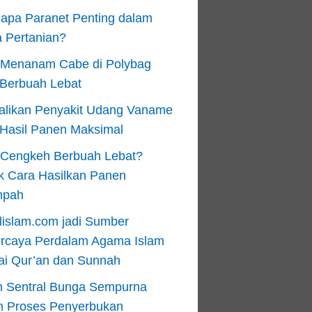
apa Paranet Penting dalam
 Pertanian?
 Menanam Cabe di Polybag
 Berbuah Lebat
alikan Penyakit Udang Vaname
 Hasil Panen Maksimal
n Cengkeh Berbuah Lebat?
k Cara Hasilkan Panen
mpah
lislam.com jadi Sumber
ercaya Perdalam Agama Islam
ai Qur’an dan Sunnah
n Sentral Bunga Sempurna
m Proses Penyerbukan