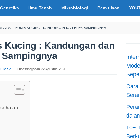
Genetika
Ilmu Tanah
Mikrobiologi
Pemuliaan
YOU
 MANFAAT KUMIS KUCING : KANDUNGAN DAN EFEK SAMPINGNYA
s Kucing : Kandungan dan
k Sampingnya
Inter
Moder
S.P M.Sc
Diposting pada
22 Agustus 2020
Sepen
Cara 
Sera
Peran
esehatan
dala
10+ T
Berku