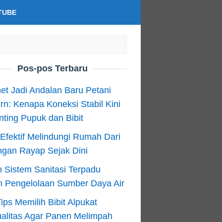
TUBE
Pos-pos Terbaru
net Jadi Andalan Baru Petani
n: Kenapa Koneksi Stabil Kini
ting Pupuk dan Bibit
Efektif Melindungi Rumah Dari
ngan Rayap Sejak Dini
 Sistem Sanitasi Terpadu
m Pengelolaan Sumber Daya Air
ips Memilih Bibit Alpukat
alitas Agar Panen Melimpah