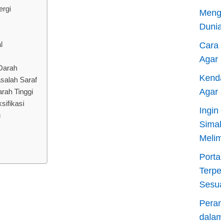
ergi
Meng
Dunia
l
Cara
Agar
Darah
Kend
salah Saraf
Agar
rah Tinggi
ifikasi
Ingi
u
Sima
Meli
Porta
Terp
Sesu
Pera
dala