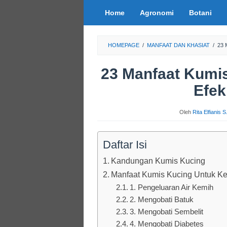
Loncat
Home
Agronomi
Botani
ke
konten
HOMEPAGE
/
MANFAAT DAN KHASIAT
/
23
23 Manfaat Kumi
Efe
Oleh
Rita Elfianis 
Daftar Isi
Kandungan Kumis Kucing
Manfaat Kumis Kucing Untuk K
1. Pengeluaran Air Kemih
2. Mengobati Batuk
3. Mengobati Sembelit
4. Mengobati Diabetes