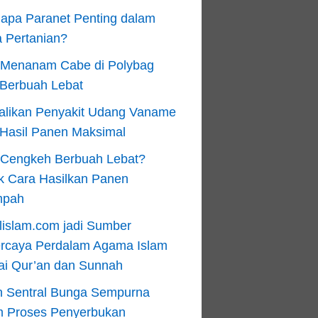
apa Paranet Penting dalam
 Pertanian?
 Menanam Cabe di Polybag
 Berbuah Lebat
alikan Penyakit Udang Vaname
 Hasil Panen Maksimal
n Cengkeh Berbuah Lebat?
k Cara Hasilkan Panen
mpah
lislam.com jadi Sumber
ercaya Perdalam Agama Islam
ai Qur’an dan Sunnah
n Sentral Bunga Sempurna
m Proses Penyerbukan