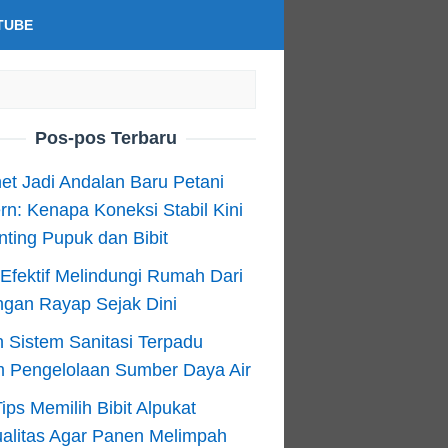
TUBE
Pos-pos Terbaru
net Jadi Andalan Baru Petani
n: Kenapa Koneksi Stabil Kini
ting Pupuk dan Bibit
Efektif Melindungi Rumah Dari
ngan Rayap Sejak Dini
 Sistem Sanitasi Terpadu
m Pengelolaan Sumber Daya Air
ips Memilih Bibit Alpukat
alitas Agar Panen Melimpah