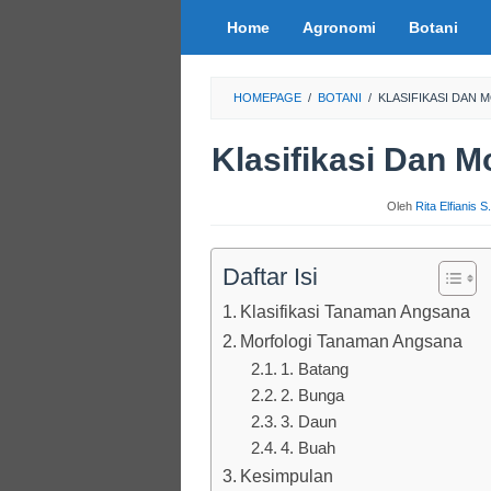
Loncat
Home
Agronomi
Botani
ke
konten
HOMEPAGE
/
BOTANI
/
KLASIFIKASI DAN
Klasifikasi Dan 
Oleh
Rita Elfianis 
Daftar Isi
Klasifikasi Tanaman Angsana
Morfologi Tanaman Angsana
1. Batang
2. Bunga
3. Daun
4. Buah
Kesimpulan