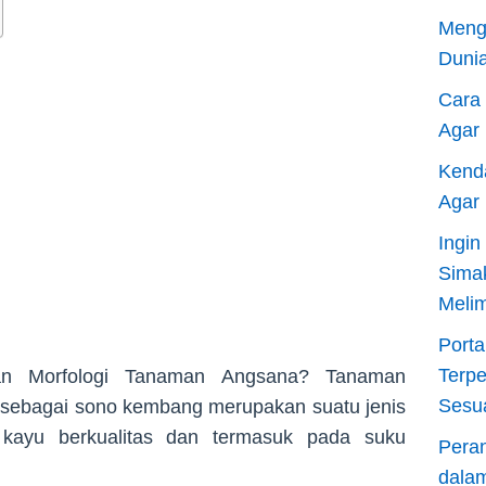
Meng
Dunia
Cara
Agar
Kend
Agar
Ingi
Sima
Meli
Porta
Terp
Dan Morfologi Tanaman Angsana? Tanaman
Sesu
 sebagai sono kembang merupakan suatu jenis
kayu berkualitas dan termasuk pada suku
Pera
dala