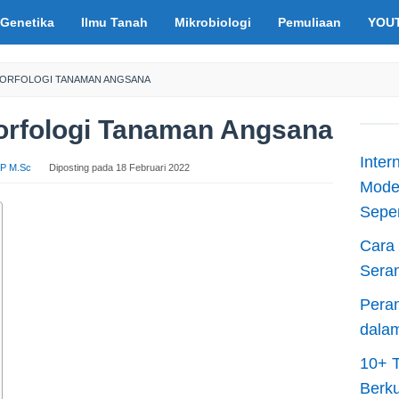
Genetika
Ilmu Tanah
Mikrobiologi
Pemuliaan
YOU
 MORFOLOGI TANAMAN ANGSANA
Morfologi Tanaman Angsana
Inter
S.P M.Sc
Diposting pada
18 Februari 2022
Moder
Sepen
Cara 
Sera
Peran
dala
10+ T
Berku