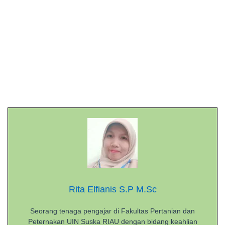
Rita Elfianis S.P M.Sc
Seorang tenaga pengajar di Fakultas Pertanian dan
Peternakan UIN Suska RIAU dengan bidang keahlian