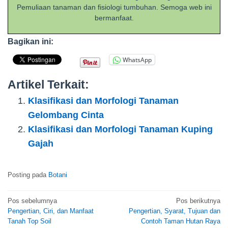
Pemuliaan tanaman dan fisiologi tumbuhan. Semoga web ini
bermanfaat.
Bagikan ini:
WhatsApp
Artikel Terkait:
Klasifikasi dan Morfologi Tanaman
Gelombang Cinta
Klasifikasi dan Morfologi Tanaman Kuping
Gajah
Posting pada
Botani
Navigasi
Pos sebelumnya
Pos berikutnya
Pengertian, Ciri, dan Manfaat
Pengertian, Syarat, Tujuan dan
pos
Tanah Top Soil
Contoh Taman Hutan Raya