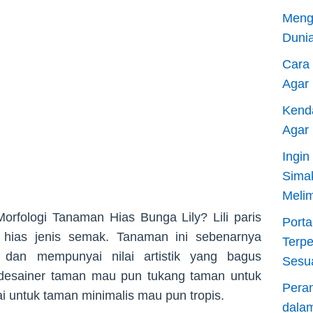
Meng
Dunia
Cara
Agar
Kend
Agar
Ingi
Sima
Meli
orfologi Tanaman Hias Bunga Lily? Lili paris
Porta
ias jenis semak. Tanaman ini sebenarnya
Terp
dan mempunyai nilai artistik yang bagus
Sesu
 desainer taman mau pun tukang taman untuk
Pera
 untuk taman minimalis mau pun tropis.
dala