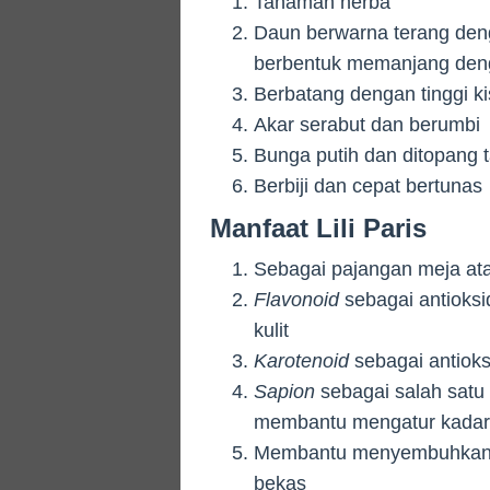
Tanaman herba
Daun berwarna terang den
berbentuk memanjang deng
Berbatang dengan tinggi k
Akar serabut dan berumbi
Bunga putih dan ditopang
Berbiji dan cepat bertunas
Manfaat Lili Paris
Sebagai pajangan meja ata
Flavonoid
sebagai antioks
kulit
Karotenoid
sebagai antiok
Sapion
sebagai salah satu
membantu mengatur kadar 
Membantu menyembuhkan da
bekas