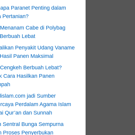
apa Paranet Penting dalam
 Pertanian?
 Menanam Cabe di Polybag
 Berbuah Lebat
alikan Penyakit Udang Vaname
 Hasil Panen Maksimal
n Cengkeh Berbuah Lebat?
k Cara Hasilkan Panen
mpah
lislam.com jadi Sumber
ercaya Perdalam Agama Islam
ai Qur’an dan Sunnah
n Sentral Bunga Sempurna
m Proses Penyerbukan