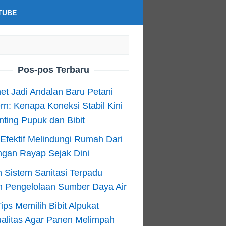
TUBE
Pos-pos Terbaru
net Jadi Andalan Baru Petani
n: Kenapa Koneksi Stabil Kini
ting Pupuk dan Bibit
Efektif Melindungi Rumah Dari
ngan Rayap Sejak Dini
 Sistem Sanitasi Terpadu
m Pengelolaan Sumber Daya Air
ips Memilih Bibit Alpukat
alitas Agar Panen Melimpah