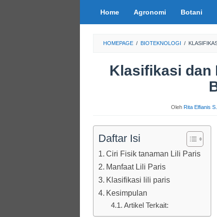
Loncat
Home
Agronomi
Botani
ke
konten
HOMEPAGE
/
BIOTEKNOLOGI
/
KLASIFIKA
Klasifikasi dan
B
Oleh
Rita Elfianis 
Daftar Isi
Ciri Fisik tanaman Lili Paris
Manfaat Lili Paris
Klasifikasi lili paris
Kesimpulan
Artikel Terkait: