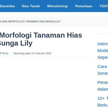
Genetika
Ilmu Tanah
Mikrobiologi
Pemuliaan
YOU
SI DAN MORFOLOGI TANAMAN HIAS BUNGA LILY
 Morfologi Tanaman Hias
unga Lily
Inter
Moder
S.P M.Sc
Diposting pada
12 Februari 2022
Sepen
Cara 
Sera
Peran
dala
10+ T
Berku