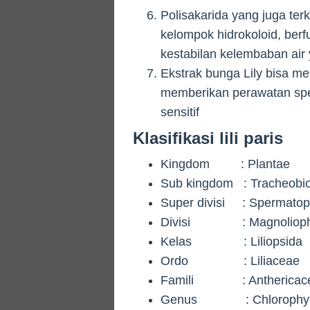
Polisakarida yang juga te
kelompok hidrokoloid, ber
kestabilan kelembaban air y
Ekstrak bunga Lily bisa m
memberikan perawatan spesial
sensitif
Klasifikasi lili paris
Kingdom : Plantae
Sub kingdom : Tracheobi
Super divisi : Spermatop
Divisi : Magnolioph
Kelas : Liliopsida
Ordo : Liliaceae
Famili : Anthericac
Genus : Chlorophy