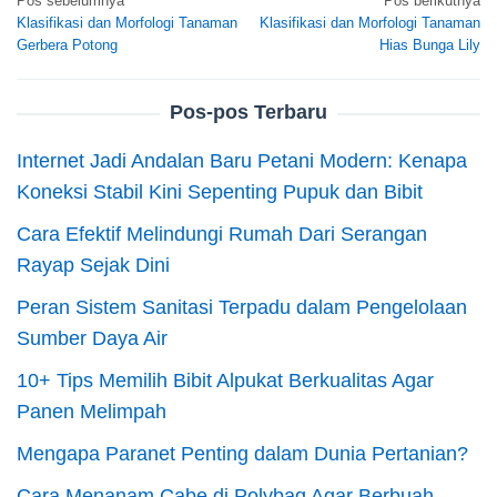
Navigasi
Pos sebelumnya
Pos berikutnya
Klasifikasi dan Morfologi Tanaman
Klasifikasi dan Morfologi Tanaman
pos
Gerbera Potong
Hias Bunga Lily
Pos-pos Terbaru
Internet Jadi Andalan Baru Petani Modern: Kenapa
Koneksi Stabil Kini Sepenting Pupuk dan Bibit
Cara Efektif Melindungi Rumah Dari Serangan
Rayap Sejak Dini
Peran Sistem Sanitasi Terpadu dalam Pengelolaan
Sumber Daya Air
10+ Tips Memilih Bibit Alpukat Berkualitas Agar
Panen Melimpah
Mengapa Paranet Penting dalam Dunia Pertanian?
Cara Menanam Cabe di Polybag Agar Berbuah