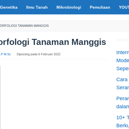
Genetika
Ilmu Tanah
Mikrobiologi
Pemuliaan
YOU
 MORFOLOGI TANAMAN MANGGIS
Morfologi Tanaman Manggis
Inter
 S.P M.Sc
Diposting pada
6 Februari 2022
Moder
Sepen
Cara 
Sera
Peran
dala
10+ T
Berku