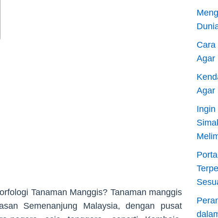
Meng
Dunia
Cara
Agar
Kend
Agar
Ingi
Sima
Meli
Porta
Terp
Sesu
 Morfologi Tanaman Manggis? Tanaman manggis
Pera
awasan Semenanjung Malaysia, dengan pusat
dala