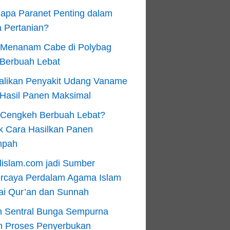
apa Paranet Penting dalam
 Pertanian?
 Menanam Cabe di Polybag
 Berbuah Lebat
alikan Penyakit Udang Vaname
 Hasil Panen Maksimal
n Cengkeh Berbuah Lebat?
k Cara Hasilkan Panen
mpah
lislam.com jadi Sumber
ercaya Perdalam Agama Islam
ai Qur’an dan Sunnah
n Sentral Bunga Sempurna
m Proses Penyerbukan