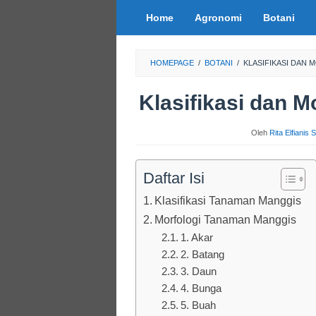
Loncat
Home
Agronomi
Botani
ke
konten
HOMEPAGE
/
BOTANI
/
KLASIFIKASI DAN
Klasifikasi dan 
Oleh
Rita Elfianis
Daftar Isi
Klasifikasi Tanaman Manggis
Morfologi Tanaman Manggis
1. Akar
2. Batang
3. Daun
4. Bunga
5. Buah