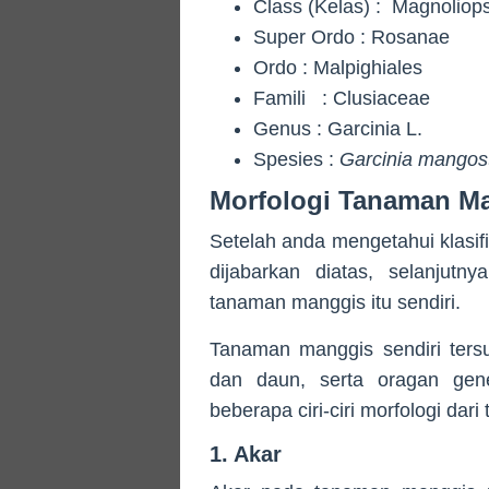
Class (Kelas) : Magnoliop
Super Ordo : Rosanae
Ordo : Malpighiales
Famili : Clusiaceae
Genus : Garcinia L.
Spesies :
Garcinia mangos
Morfologi Tanaman M
Setelah anda mengetahui klasif
dijabarkan diatas, selanjutny
tanaman manggis itu sendiri.
Tanaman manggis sendiri tersu
dan daun, serta oragan gener
beberapa ciri-ciri morfologi dar
1. Akar