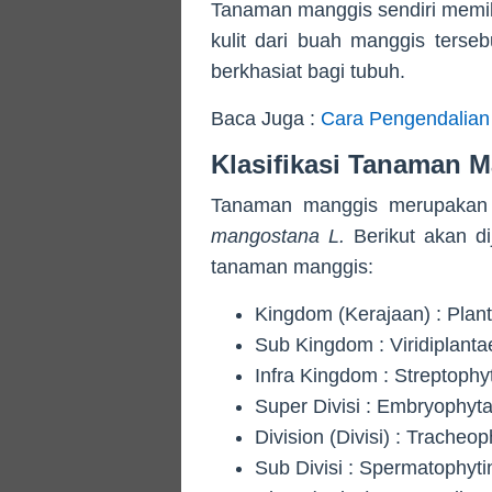
Tanaman manggis sendiri memil
kulit dari buah manggis terse
berkhasiat bagi tubuh.
Baca Juga :
Cara Pengendalian
Klasifikasi Tanaman 
Tanaman manggis merupakan 
mangostana L.
Berikut akan dij
tanaman manggis:
Kingdom (Kerajaan) : Plan
Sub Kingdom : Viridiplanta
Infra Kingdom : Streptophy
Super Divisi : Embryophyt
Division (Divisi) : Tracheo
Sub Divisi : Spermatophyti