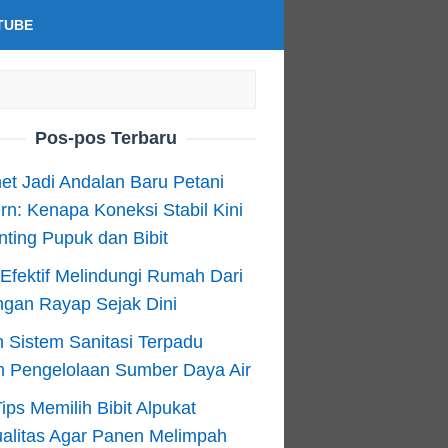
TUBE
Pos-pos Terbaru
net Jadi Andalan Baru Petani
n: Kenapa Koneksi Stabil Kini
ting Pupuk dan Bibit
Efektif Melindungi Rumah Dari
ngan Rayap Sejak Dini
 Sistem Sanitasi Terpadu
m Pengelolaan Sumber Daya Air
ips Memilih Bibit Alpukat
alitas Agar Panen Melimpah