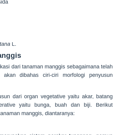
sida
tana
L.
anggis
ikasi dari tanaman manggis sebagaimana telah
a akan dibahas ciri-ciri morfologi penyusun
sun dari organ vegetative yaitu akar, batang
ative yaitu bunga, buah dan biji. Berikut
i tanaman manggis, diantaranya: