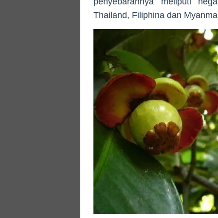
penyebarannya meliputi nega
Thailand, Filiphina dan Myanma