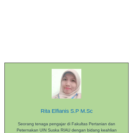
Rita Elfianis S.P M.Sc
Seorang tenaga pengajar di Fakultas Pertanian dan
Peternakan UIN Suska RIAU dengan bidang keahlian