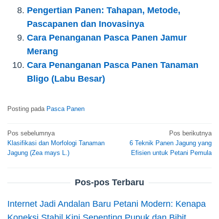
Pengertian Panen: Tahapan, Metode,
Pascapanen dan Inovasinya
Cara Penanganan Pasca Panen Jamur
Merang
Cara Penanganan Pasca Panen Tanaman
Bligo (Labu Besar)
Posting pada
Pasca Panen
Navigasi
Pos sebelumnya
Pos berikutnya
Klasifikasi dan Morfologi Tanaman
6 Teknik Panen Jagung yang
pos
Jagung (Zea mays L.)
Efisien untuk Petani Pemula
Pos-pos Terbaru
Internet Jadi Andalan Baru Petani Modern: Kenapa
Koneksi Stabil Kini Sepenting Pupuk dan Bibit