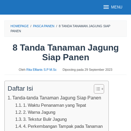
Loncat
MENU
ke
konten
HOMEPAGE
/
PASCA PANEN
/
8 TANDA TANAMAN JAGUNG SIAP
PANEN
8 Tanda Tanaman Jagung
Siap Panen
Oleh
Rita Elfianis S.P M.Sc
Diposting pada
29 September 2023
Daftar Isi
Tanda-tanda Tanaman Jagung Siap Panen
1. Waktu Penanaman yang Tepat
2. Warna Jagung
3. Tekstur Bulir Jagung
4. Perkembangan Tampak pada Tanaman