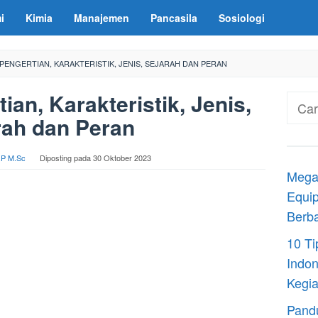
i
Kimia
Manajemen
Pancasila
Sosiologi
PENGERTIAN, KARAKTERISTIK, JENIS, SEJARAH DAN PERAN
ian, Karakteristik, Jenis,
Cari
rah dan Peran
untuk
S.P M.Sc
Diposting pada
30 Oktober 2023
Megaj
Equip
Berba
10 T
Indon
Kegia
Pand