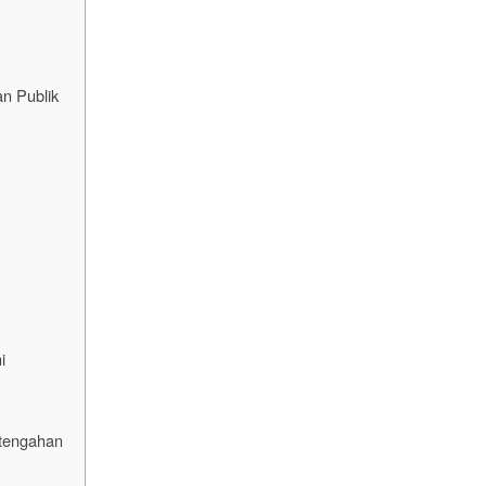
an Publik
i
rtengahan