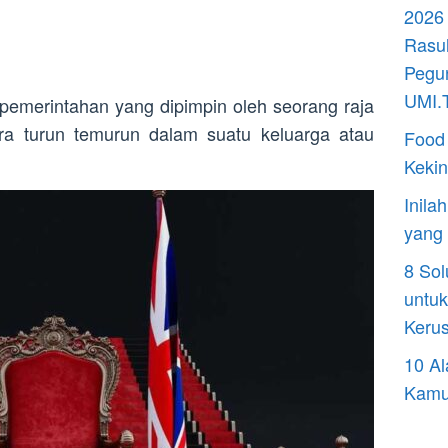
2026 
Rasul
Pegun
UMI.T
pemerintahan yang dipimpin oleh seorang raja
ra turun temurun dalam suatu keluarga atau
Food 
Kekin
Inila
yang
8 Sol
untuk
Keru
10 Al
Kamu