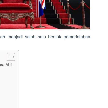
lah menjadi salah satu bentuk pemerintahan
ra Ahli