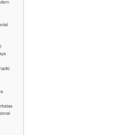
dern
nial
l
aya
arki
ya
rbatas
ional