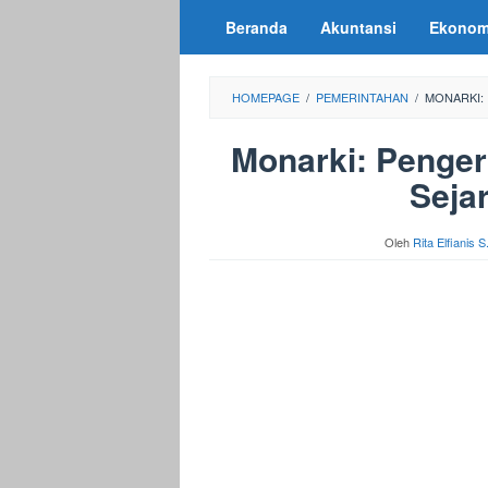
Loncat
Beranda
Akuntansi
Ekonom
ke
konten
HOMEPAGE
/
PEMERINTAHAN
/
MONARKI: 
Monarki: Pengert
Seja
Oleh
Rita Elfianis 