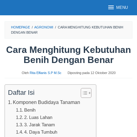
Loncat
MENU
ke
konten
HOMEPAGE
/
AGRONOMI
/
CARA MENGHITUNG KEBUTUHAN BENIH
DENGAN BENAR
Cara Menghitung Kebutuhan
Benih Dengan Benar
Oleh
Rita Elfianis S.P M.Sc
Diposting pada
12 Oktober 2020
Daftar Isi
Komponen Budidaya Tanaman
Benih
2. Luas Lahan
3. Jarak Tanam
4. Daya Tumbuh