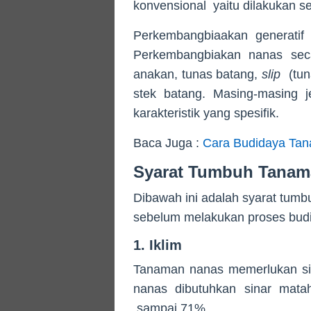
konvensional yaitu dilakukan s
Perkembangbiaakan generatif 
Perkembangbiakan nanas secar
anakan, tunas batang,
slip
(tuna
stek batang. Masing-masing j
karakteristik yang spesifik.
Baca Juga :
Cara Budidaya Ta
Syarat Tumbuh Tanam
Dibawah ini adalah syarat tumb
sebelum melakukan proses budi
1. Iklim
Tanaman nanas memerlukan sin
nanas dibutuhkan sinar matah
sampai 71%.