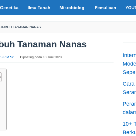
Genetika
Ilmu Tanah
Mikrobiologi
Pemuliaan
YOU
TUMBUH TANAMAN NANAS
mbuh Tanaman Nanas
Inter
s S.P M.Sc
Diposting pada
18 Juni 2020
Moder
Sepen
Cara 
s
Sera
Peran
dala
10+ T
Berku