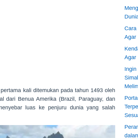
Meng
Dunia
Cara
Agar
Kend
Agar
Ingi
Sima
Meli
 pertama kali ditemukan pada tahun 1493 oleh
Porta
l dari Benua Amerika (Brazil, Paraguay, dan
Terp
h menyebar luas ke penjuru dunia yang salah
Sesu
Pera
dala