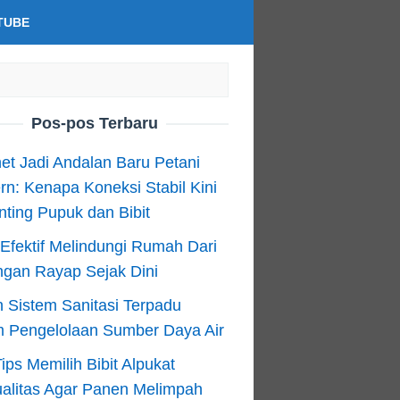
TUBE
Pos-pos Terbaru
net Jadi Andalan Baru Petani
n: Kenapa Koneksi Stabil Kini
ting Pupuk dan Bibit
Efektif Melindungi Rumah Dari
ngan Rayap Sejak Dini
 Sistem Sanitasi Terpadu
m Pengelolaan Sumber Daya Air
ips Memilih Bibit Alpukat
alitas Agar Panen Melimpah