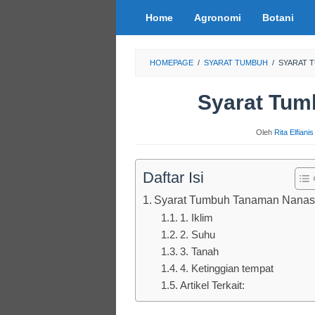
Loncat
Home
Agronomi
Botani
ke
konten
HOMEPAGE
/
SYARAT TUMBUH
/
SYARAT 
Syarat Tu
Oleh
Rita Elfiani
Daftar Isi
Syarat Tumbuh Tanaman Nana
1. Iklim
2. Suhu
3. Tanah
4. Ketinggian tempat
Artikel Terkait: