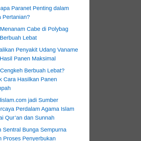
apa Paranet Penting dalam
 Pertanian?
 Menanam Cabe di Polybag
 Berbuah Lebat
alikan Penyakit Udang Vaname
 Hasil Panen Maksimal
n Cengkeh Berbuah Lebat?
k Cara Hasilkan Panen
mpah
lislam.com jadi Sumber
ercaya Perdalam Agama Islam
ai Qur’an dan Sunnah
n Sentral Bunga Sempurna
m Proses Penyerbukan