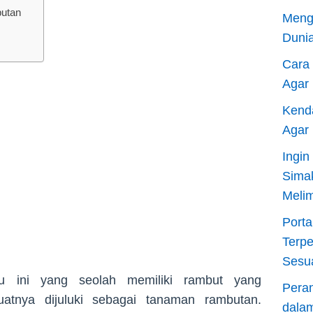
utan
Meng
Dunia
Cara
Agar
Kend
Agar
Ingi
Sima
Meli
Porta
Terp
Sesu
u ini yang seolah memiliki rambut yang
Pera
atnya dijuluki sebagai tanaman rambutan.
dala