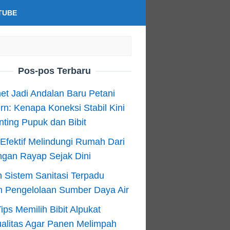
TUBE
Pos-pos Terbaru
net Jadi Andalan Baru Petani
n: Kenapa Koneksi Stabil Kini
ting Pupuk dan Bibit
Efektif Melindungi Rumah Dari
ngan Rayap Sejak Dini
 Sistem Sanitasi Terpadu
m Pengelolaan Sumber Daya Air
ips Memilih Bibit Alpukat
alitas Agar Panen Melimpah