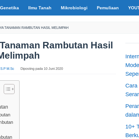
Genetika
Ilmu Tanah
Mikrobiologi
Pemuliaan
YOU
AYA TANAMAN RAMBUTAN HASIL MELIMPAH
 Tanaman Rambutan Hasil
Melimpah
Inter
Moder
s S.P M.Sc
Diposting pada
10 Juni 2020
Sepen
Cara 
Sera
Peran
utan
dala
butan
mbutan
10+ T
Berku
butan