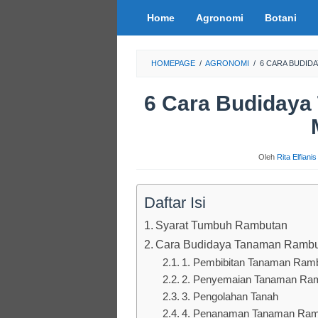
Loncat
Home
Agronomi
Botani
ke
konten
HOMEPAGE
/
AGRONOMI
/
6 CARA BUDID
6 Cara Budidaya
Oleh
Rita Elfiani
Daftar Isi
Syarat Tumbuh Rambutan
Cara Budidaya Tanaman Ramb
1. Pembibitan Tanaman Ram
2. Penyemaian Tanaman Ra
3. Pengolahan Tanah
4. Penanaman Tanaman Ram