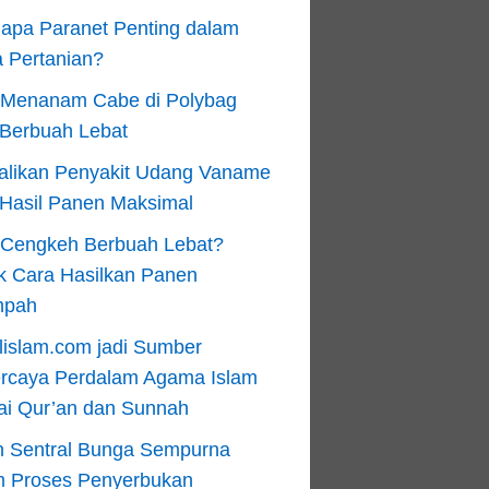
apa Paranet Penting dalam
 Pertanian?
 Menanam Cabe di Polybag
 Berbuah Lebat
alikan Penyakit Udang Vaname
 Hasil Panen Maksimal
n Cengkeh Berbuah Lebat?
k Cara Hasilkan Panen
mpah
lislam.com jadi Sumber
ercaya Perdalam Agama Islam
ai Qur’an dan Sunnah
n Sentral Bunga Sempurna
m Proses Penyerbukan