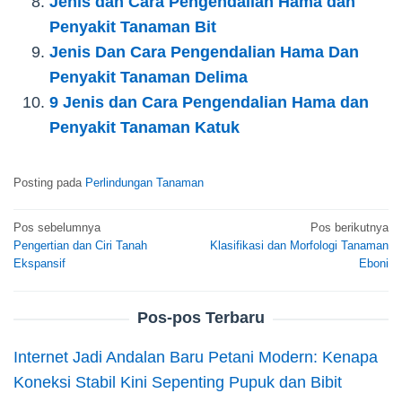
Jenis dan Cara Pengendalian Hama dan
Penyakit Tanaman Bit
Jenis Dan Cara Pengendalian Hama Dan
Penyakit Tanaman Delima
9 Jenis dan Cara Pengendalian Hama dan
Penyakit Tanaman Katuk
Posting pada
Perlindungan Tanaman
Navigasi
Pos sebelumnya
Pos berikutnya
Pengertian dan Ciri Tanah
Klasifikasi dan Morfologi Tanaman
pos
Ekspansif
Eboni
Pos-pos Terbaru
Internet Jadi Andalan Baru Petani Modern: Kenapa
Koneksi Stabil Kini Sepenting Pupuk dan Bibit